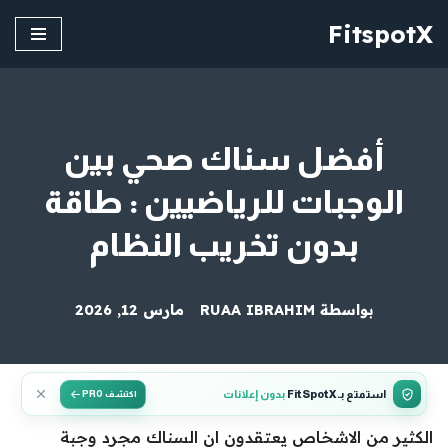
FitspotX
تخطى
إلى
المحتوى
أفضل سناك صحي بين
الوجبات للرياضيين : طاقة
بدون تخريب النظام
بواسطة
RUAA IBRAHIM
مارس 12, 2026
استمتع بـ FitSpotX
بدون إعلانات
اكتشف PRO
الكثير من الاشخاص يعتقدون ان السناك مجرد وجبة