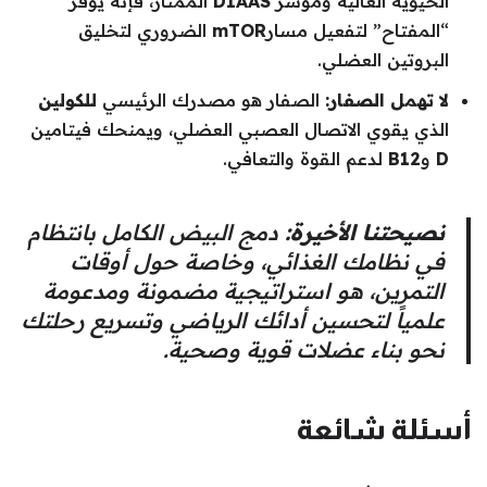
الحيوية العالية ومؤشر
DIAAS
الممتاز، فإنه يوفر
“المفتاح” لتفعيل مسار
mTOR
الضروري لتخليق
البروتين العضلي.
لا تهمل الصفار:
الصفار هو مصدرك الرئيسي
للكولين
الذي يقوي الاتصال العصبي العضلي، ويمنحك فيتامين
D
و
B12
لدعم القوة والتعافي.
نصيحتنا الأخيرة:
دمج البيض الكامل بانتظام
في نظامك الغذائي، وخاصة حول أوقات
التمرين، هو استراتيجية مضمونة ومدعومة
علمياً لتحسين أدائك الرياضي وتسريع رحلتك
نحو بناء عضلات قوية وصحية.
أسئلة شائعة