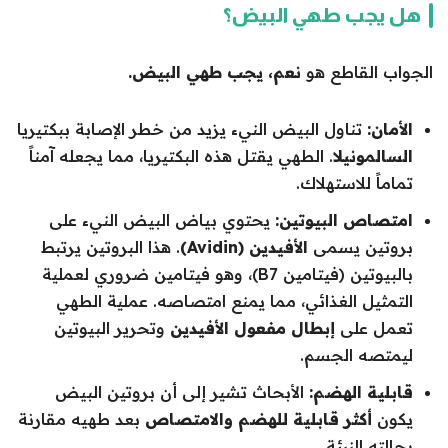
هل يجب طهي البيض؟
الجواب القاطع هو
نعم، يجب طهي البيض.
الأمان:
تناول البيض النيء يزيد من خطر الإصابة ببكتيريا
السالمونيلا
. الطهي يقتل هذه البكتيريا، مما يجعله آمناً
تماماً للاستهلاك.
امتصاص البيوتين:
يحتوي بياض البيض النيء على
بروتين يسمى
الأفيدين (Avidin)
. هذا البروتين يرتبط
بالبيوتين (فيتامين B7)، وهو فيتامين ضروري لعملية
التمثيل الغذائي، مما يمنع امتصاصه. عملية الطهي
تعمل على
إبطال مفعول الأفيدين
وتحرير البيوتين
ليمتصه الجسم.
قابلية الهضم:
الأبحاث تشير إلى أن بروتين البيض
يكون
أكثر قابلية للهضم والامتصاص
بعد طهيه مقارنة
بحالته النيئة.