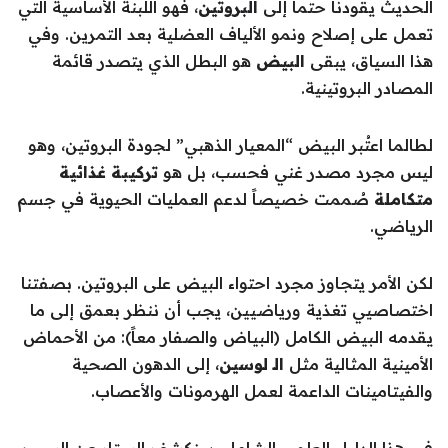
الحديث يقودنا حتماً إلى
البروتين
، فهو اللبنة الأساسية التي
تعمل على إصلاح ونمو الألياف العضلية بعد التمرين. وفي
هذا السياق، يبقى
البيض
هو البطل الذي يتصدر قائمة
المصادر البروتينية.
لطالما اعتُبر البيض “المعيار الذهبي” لجودة البروتين، وهو
ليس مجرد مصدر غني فحسب، بل هو
تركيبة غذائية
متكاملة
صُممت خصيصاً لدعم العمليات الحيوية في جسم
الرياضي.
لكن الأمر يتجاوز مجرد احتواء البيض على البروتين. بصفتنا
اختصاصيي تغذية ورياضيين، يجب أن ننظر بعمق إلى ما
يقدمه البيض الكامل (البياض والصفار معاً): من الأحماض
الأمينية المثالية مثل
الـ لوسين
، إلى الدهون الصحية
والفيتامينات الداعمة لعمل الهرمونات والأعصاب.