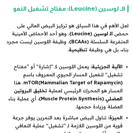
الـ لوسين (Leucine): مفتاح تشغيل النمو
لعل الأهم في هذا السياق هو تركيز البيض العالي على
حمض
الـ لوسين (Leucine)
، وهو أحد الأحماض الأمينية
المتفرعة السلسلة
(BCAAs)
. وظيفة اللوسين ليست مجرد
بناء، بل هي وظيفة
تنظيمية
.
الآلية الجزيئية:
يعمل اللوسين كـ “إشارة” أو “مفتاح
تشغيل” لتفعيل المسار الحيوي المعروف باسم
mTOR(Mammalian Target of Rapamycin)
. هذا
المسار هو المحرك الرئيسي لعملية
تخليق البروتين
العضلي (Muscle Protein Synthesis)
، أي عملية بناء
العضلة وزيادة حجمها.
الميزة:
تناول البيض مباشرة بعد التمرين يوفر جرعة
قوية من اللوسين اللازمة لـ “تشغيل” عملية التعافي