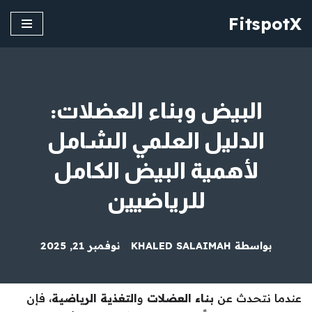
FitspotX
تخطى
إلى
المحتوى
البيض وبناء العضلات:
الدليل العلمي الشامل
لأهمية البيض الكامل
للرياضيين
بواسطة
KHALED SALAIMAH
نوفمبر 21, 2025
عندما نتحدث عن
بناء العضلات
و
التغذية الرياضية
، فإن