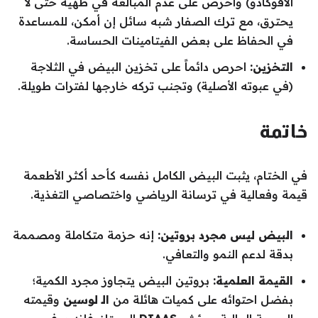
الأفوكادو) واحرص على عدم المبالغة في طهيه حتى لا
يحترق، مع ترك الصفار شبه سائل إن أمكن، للمساعدة
في الحفاظ على بعض الفيتامينات الحساسة.
التخزين:
احرص دائماً على تخزين البيض في الثلاجة
(في عبوته الأصلية) وتجنب تركه خارجها لفترات طويلة.
خاتمة
في الختام، يثبت البيض الكامل نفسه كأحد أكثر الأطعمة
قيمة وفعالية في ترسانة الرياضي واختصاصي التغذية.
البيض ليس مجرد بروتين:
إنه حزمة متكاملة ومصممة
بدقة لدعم النمو والتعافي.
القيمة العلمية:
بروتين البيض يتجاوز مجرد الكمية؛
بفضل احتوائه على كميات هائلة من
الـ لوسين
وقيمته