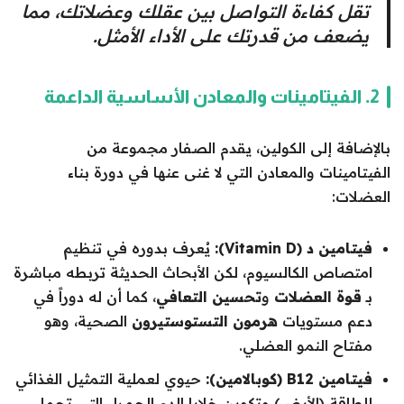
تقل كفاءة التواصل بين عقلك وعضلاتك، مما
يضعف من قدرتك على الأداء الأمثل.
2. الفيتامينات والمعادن الأساسية الداعمة
بالإضافة إلى الكولين، يقدم الصفار مجموعة من
الفيتامينات والمعادن التي لا غنى عنها في دورة بناء
العضلات:
فيتامين د (Vitamin D):
يُعرف بدوره في تنظيم
امتصاص الكالسيوم، لكن الأبحاث الحديثة تربطه مباشرة
بـ
قوة العضلات
و
تحسين التعافي
، كما أن له دوراً في
دعم مستويات
هرمون التستوستيرون
الصحية، وهو
مفتاح النمو العضلي.
فيتامين B12 (كوبالامين):
حيوي لعملية التمثيل الغذائي
للطاقة (الأيض) وتكوين خلايا الدم الحمراء التي تحمل