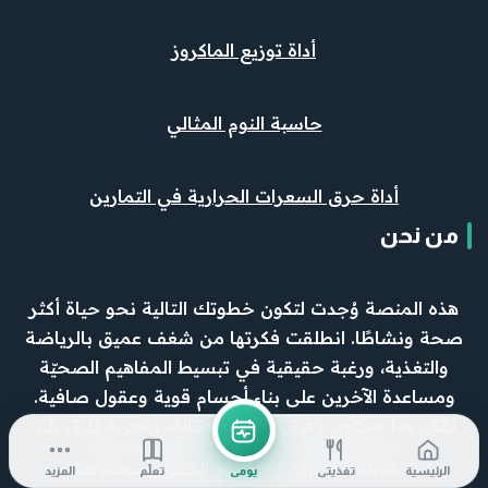
أداة توزيع الماكروز
حاسبة النوم المثالي
أداة حرق السعرات الحرارية في التمارين
من نحن
هذه المنصة وُجدت لتكون خطوتك التالية نحو حياة أكثر
صحة ونشاطًا. انطلقت فكرتها من شغف عميق بالرياضة
والتغذية، ورغبة حقيقية في تبسيط المفاهيم الصحيّة
ومساعدة الآخرين على بناء أجسام قوية وعقول صافية.
نقدّم هنا محتوى دقيق، وأدوات فعّالة، وتجربة تليق بك.
© 2026 FitspotX - جميع الحقوق محفوظة.
الرئيسية
تغذيتي
يومي
تعلّم
المزيد