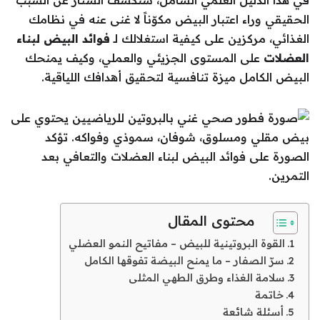
في هذا الدليل العلمي الشامل، سنكشف الستار عن السبب
الحقيقي وراء اعتبار البيض مكوّناً لا غنى عنه في نظامك
الغذائي، مركزين على كيفية استغلالك لـ
فوائد البيض لبناء
العضلات
على المستوى الجزيئي والعملي، وكيف يمنحك
البيض الكامل ميزة تنافسية لتحقيق أهدافك اللياقية.
محتوى المقال
القوة البروتينية للبيض – مفاتيح النمو العضلي
سرّ الصفار – ما يمنح البيضة تفوقها الكامل
سلامة الغذاء وطرق الطهي المثلى
خاتمة
أسئلة شائعة