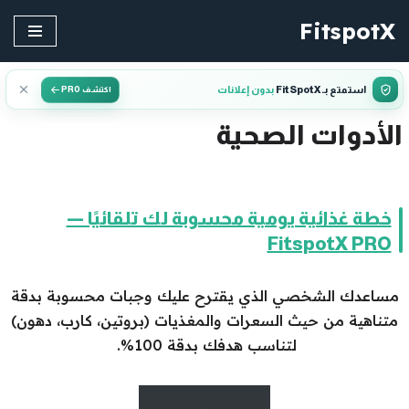
FitspotX
تخطى
إلى
استمتع بـ FitSpotX
بدون إعلانات
اكتشف PRO
المحتوى
الأدوات الصحية
خطة غذائية يومية محسوبة لك تلقائيًا —
FitspotX PRO
مساعدك الشخصي الذي يقترح عليك وجبات محسوبة بدقة
متناهية من حيث السعرات والمغذيات (بروتين، كارب، دهون)
لتناسب هدفك بدقة 100%.