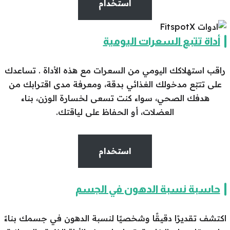
استخدام
أداة تتبع السعرات اليومية
راقب استهلاكك اليومي من السعرات مع هذه الأداة . تساعدك
على تتبّع مدخولك الغذائي بدقة، ومعرفة مدى اقترابك من
هدفك الصحي، سواء كنت تسعى لخسارة الوزن، بناء
العضلات، أو الحفاظ على لياقتك.
استخدام
حاسبة نسبة الدهون في الجسم
اكتشف تقديرًا دقيقًا وشخصيًا لنسبة الدهون في جسمك بناءً