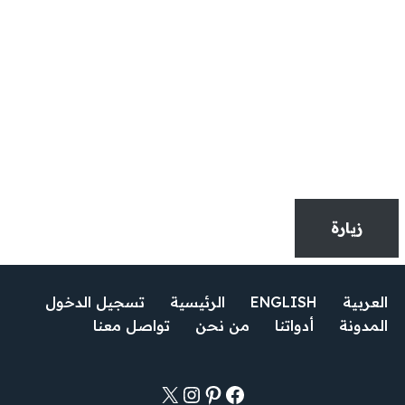
المدونة
نكتب مقالات دقيقة مدعومة بالمصادر العلمية والتجارب
الواقعية، ونقدّم لك محتوىً موثوقًا، عمليًا، وملائمًا لحياتك
اليومية. هنا، لا نبالغ ولا نروّج للوهم – فقط علم، تجربة،
وتطوير حقيقي.
زيارة
العربية
ENGLISH
الرئيسية
تسجيل الدخول
المدونة
أدواتنا
من نحن
تواصل معنا