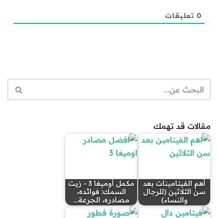
0
تعليقات
مقالات قد تهمك
أهم الفيتامينات بعد
مكمل أوميغا 3 - زيت
سن الثلاثين (للرجال
السمك: فوائده،
والنساء)
مصادره، الجرعة…