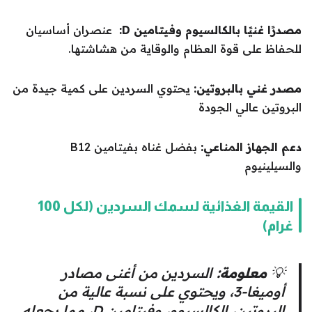
مصدرًا غنيًا بالكالسيوم وفيتامين D:
عنصران أساسيان
للحفاظ على قوة العظام والوقاية من هشاشتها.
مصدر غني بالبروتين:
يحتوي السردين على كمية جيدة من
البروتين عالي الجودة
دعم الجهاز المناعي:
بفضل غناه بفيتامين B12
والسيلينيوم
القيمة الغذائية لسمك السردين (لكل 100
غرام)
💡
معلومة:
السردين من أغنى مصادر
أوميغا-3، ويحتوي على نسبة عالية من
البروتين، الكالسيوم، وفيتامين D، مما يجعله