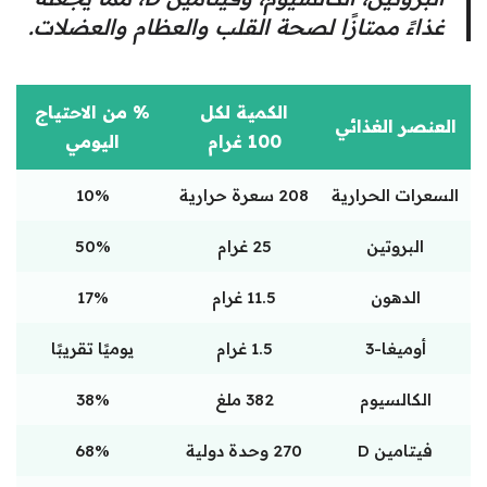
غذاءً ممتازًا لصحة القلب والعظام والعضلات.
الكمية لكل
% من الاحتياج
العنصر الغذائي
100 غرام
اليومي
السعرات الحرارية
208 سعرة حرارية
10%
البروتين
25 غرام
50%
الدهون
11.5 غرام
17%
أوميغا-3
1.5 غرام
يوميًا تقريبًا
الكالسيوم
382 ملغ
38%
فيتامين D
270 وحدة دولية
68%