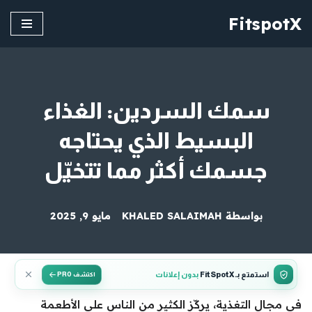
FitspotX
تخطى
إلى
المحتوى
سمك السردين: الغذاء
البسيط الذي يحتاجه
جسمك أكثر مما تتخيّل
بواسطة
KHALED SALAIMAH
مايو 9, 2025
استمتع بـ FitSpotX
بدون إعلانات
اكتشف PRO
في مجال التغذية، يركّز الكثير من الناس على الأطعمة