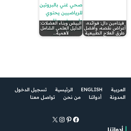
فيتامين دال: فوائده،
البيض وبناء العضلات:
أعراض نقصه، وأفضل
الدليل العلمي الشامل
طرق العلاج الطبيعية
لأهمية…
العربية
ENGLISH
الرئيسية
تسجيل الدخول
المدونة
أدواتنا
من نحن
تواصل معنا
أدواتنا