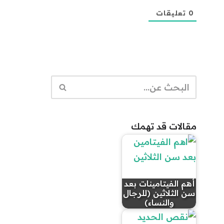
0
تعليقات
مقالات قد تهمك
أهم الفيتامينات بعد
سن الثلاثين (للرجال
والنساء)