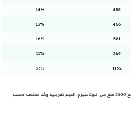
14%
485
13%
466
16%
561
11%
369
33%
1162
📌 تم حساب النسب بناءً على احتياج يومي تقريبي يبلغ 3500 ملغ من البوتاسيوم. القيم تقريبية وقد تختلف حسب