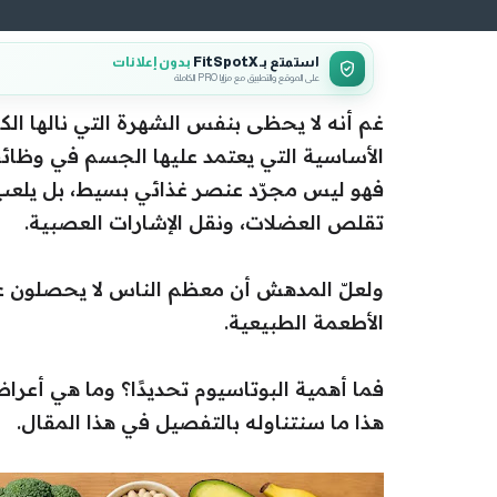
استمتع بـ FitSpotX
بدون إعلانات
على الموقع والتطبيق مع مزايا PRO الكاملة
غم أنه لا يحظى بنفس الشهرة التي نالها الكالس
الأساسية التي يعتمد عليها الجسم في وظائف
فهو ليس مجرّد عنصر غذائي بسيط، بل يلعب د
تقلص العضلات، ونقل الإشارات العصبية.
ولعلّ المدهش أن معظم الناس لا يحصلون على
الأطعمة الطبيعية.
فما أهمية البوتاسيوم تحديدًا؟ وما هي أعر
هذا ما سنتناوله بالتفصيل في هذا المقال.