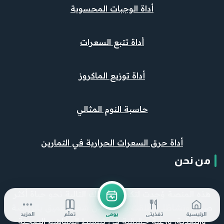
أداة الوجبات المحسوبة
أداة تتبع السعرات
أداة توزيع الماكروز
حاسبة النوم المثالي
أداة حرق السعرات الحرارية في التمارين
من نحن
هذه المنصة وُجدت لتكون خطوتك التالية نحو حياة أكثر
صحة ونشاطًا. انطلقت فكرتها من شغف عميق بالرياضة
الرئيسية
تغذيتي
يومي
تعلّم
المزيد
والتغذية، ورغبة حقيقية في تبسيط المفاهيم الصحيّة