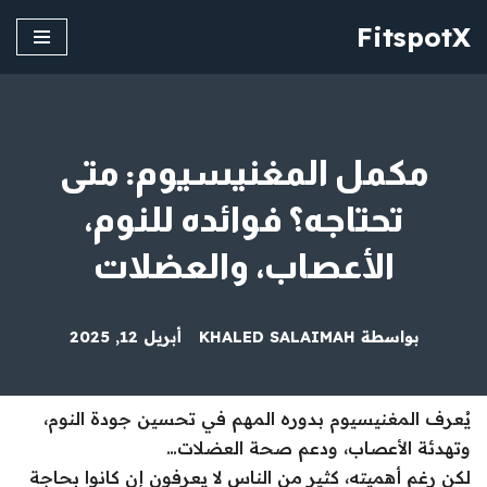
FitspotX
تخطى
إلى
المحتوى
مكمل المغنيسيوم: متى
تحتاجه؟ فوائده للنوم،
الأعصاب، والعضلات
بواسطة
KHALED SALAIMAH
أبريل 12, 2025
يُعرف المغنيسيوم بدوره المهم في تحسين جودة النوم،
وتهدئة الأعصاب، ودعم صحة العضلات…
لكن رغم أهميته، كثير من الناس لا يعرفون إن كانوا بحاجة