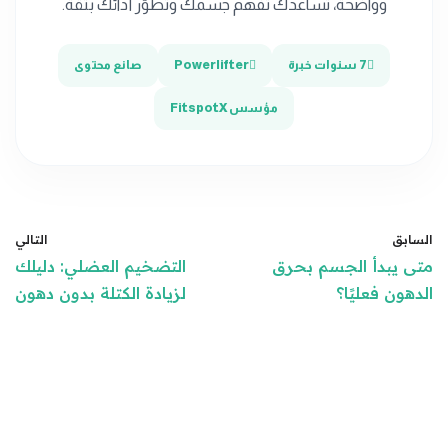
وواضحة، تساعدك تفهم جسمك وتطوّر أدائك بثقة.
7 سنوات خبرة
Powerlifter
صانع محتوى
مؤسس FitspotX
السابق
التالي
متى يبدأ الجسم بحرق
التضخيم العضلي: دليلك
الدهون فعليًا؟
لزيادة الكتلة بدون دهون