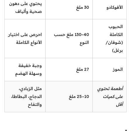
يحتوي على دهون
الأفوكادو
30 ملغ
صحية وألياف
الحبوب
الكاملة
40–130 ملغ حسب
احرص على اختيار
(شوفان/
النوع
الأنواع الكاملة
برغل)
وجبة خفيفة
الموز
27 ملغ
وسهلة الهضم
أطعمة تحتوي
مثل الزبادي،
على كميات
10–25 ملغ
الدجاج، البطاطا،
أقل
والتفاح