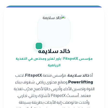
خالد سلايمة
مؤسس FitspotX | باور لفتير ومختص في التغذية
الرياضية
أنا
خالد سلايمة
، مؤسس منصة
FitspotX
، لاعب
Powerlifting
وصانع محتوى رياضي. شغوف ببناء
القوة وتحسين الأداء، وأدرس حاليًا لأصبح مدرّب تغذية
معتمد. أسستُ FitspotX لأشارك رحلتي، تجاربي،
وأحدث ما توصلت إليه الأبحاث بطريقة بسيطة