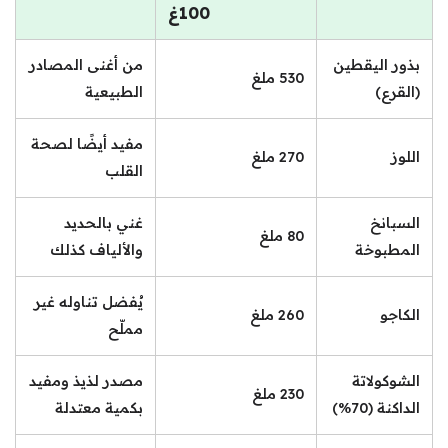
100غ
بذور اليقطين
من أغنى المصادر
530 ملغ
(القرع)
الطبيعية
مفيد أيضًا لصحة
اللوز
270 ملغ
القلب
السبانخ
غني بالحديد
80 ملغ
المطبوخة
والألياف كذلك
يُفضل تناوله غير
الكاجو
260 ملغ
مملّح
الشوكولاتة
مصدر لذيذ ومفيد
230 ملغ
الداكنة (70%)
بكمية معتدلة