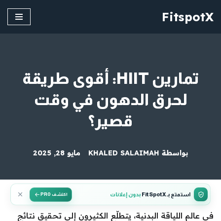
FitspotX
تخطى
إلى
المحتوى
تمارين HIIT: أقوى طريقة
لحرق الدهون في وقت
قصير؟
بواسطة
KHALED SALAIMAH
مايو 28, 2025
استمتع بـ FitSpotX
بدون إعلانات
اكتشف PRO
في عالم اللياقة البدنية، يتطلّع الكثيرون إلى تحقيق نتائج