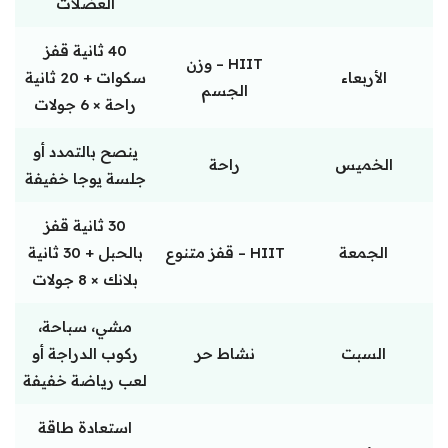
العضلات
40 ثانية قفز
HIIT – وزن
الأربعاء
سكوات + 20 ثانية
الجسم
راحة × 6 جولات
ينصح بالتمدد أو
الخميس
راحة
جلسة يوجا خفيفة
30 ثانية قفز
الجمعة
HIIT – قفز متنوع
بالحبل + 30 ثانية
بلانك × 8 جولات
مشي، سباحة،
السبت
نشاط حر
ركوب الدراجة أو
لعب رياضة خفيفة
استعادة طاقة