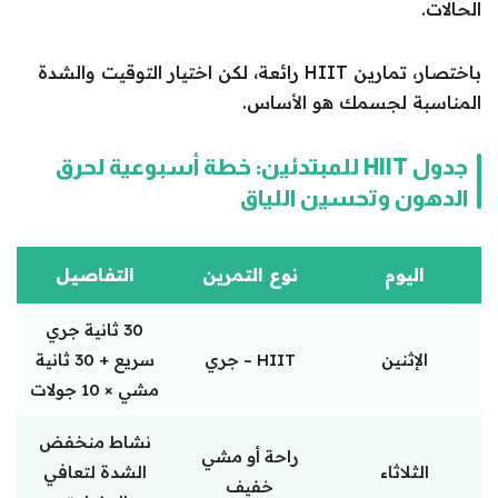
الحالات.
باختصار، تمارين HIIT رائعة، لكن اختيار التوقيت والشدة
المناسبة لجسمك هو الأساس.
جدول HIIT للمبتدئين: خطة أسبوعية لحرق
الدهون وتحسين اللياق
اليوم
نوع التمرين
التفاصيل
30 ثانية جري
الإثنين
HIIT – جري
سريع + 30 ثانية
مشي × 10 جولات
نشاط منخفض
راحة أو مشي
الثلاثاء
الشدة لتعافي
خفيف