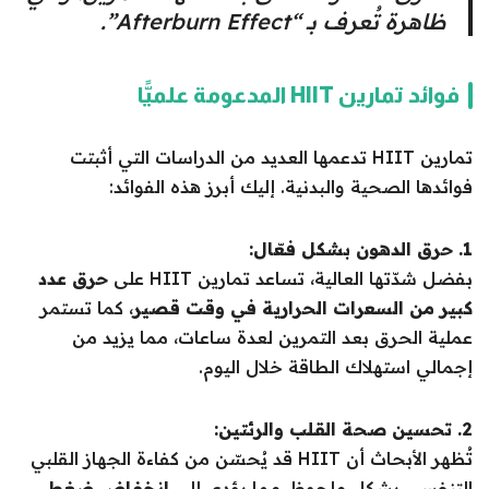
ظاهرة تُعرف بـ “Afterburn Effect”.
فوائد تمارين HIIT المدعومة علميًّا
تمارين HIIT تدعمها العديد من الدراسات التي أثبتت
فوائدها الصحية والبدنية. إليك أبرز هذه الفوائد:
1. حرق الدهون بشكل فعّال:
بفضل شدّتها العالية، تساعد تمارين HIIT على
حرق عدد
كبير من السعرات الحرارية في وقت قصير
، كما تستمر
عملية الحرق بعد التمرين لعدة ساعات، مما يزيد من
إجمالي استهلاك الطاقة خلال اليوم.
2. تحسين صحة القلب والرئتين:
تُظهر الأبحاث أن HIIT قد يُحسّن من كفاءة الجهاز القلبي
التنفسي بشكل ملحوظ، مما يؤدي إلى
انخفاض ضغط