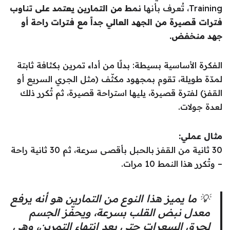
Training، تُعرف بأنها
نمط من التمارين يعتمد على تناوب
فترات قصيرة من الجهد العالي جداً مع فترات راحة أو
جهد منخفض.
الفكرة الأساسية بسيطة: بدلًا من أداء تمرين بكثافة ثابتة
لمدّة طويلة، تقوم بمجهود مكثّف (مثل الجري السريع أو
القفز) لفترة قصيرة، يليها استراحة قصيرة، ثم تُكرر ذلك
لعدة جولات.
مثال عملي:
30 ثانية من القفز بالحبل بأقصى سرعة، ثم 30 ثانية راحة
– وتُكرر هذا النمط 10 مرات.
💡 ما يميز هذا النوع من التمارين هو أنه يرفع
معدل نبض القلب بسرعة، ويحفّز الجسم
لحرق السعرات حتى بعد انتهاء التمرين، وهي