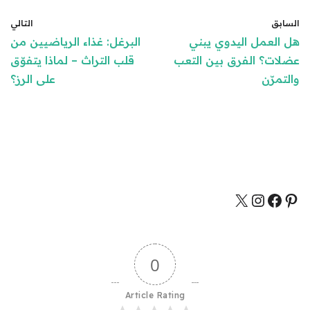
السابق
التالي
هل العمل اليدوي يبني
البرغل: غذاء الرياضيين من
عضلات؟ الفرق بين التعب
قلب التراث – لماذا يتفوّق
والتمرّن
على الرز؟
0
Article Rating