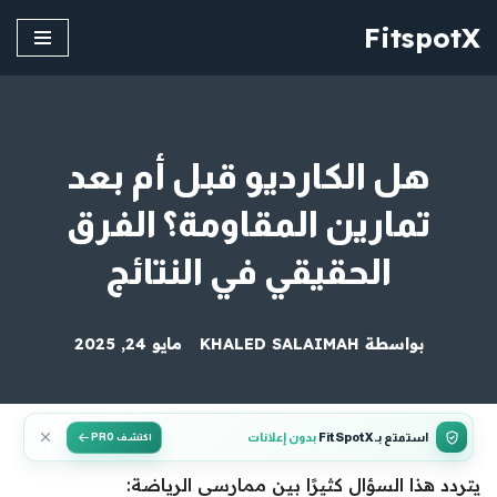
FitspotX
تخطى
إلى
المحتوى
هل الكارديو قبل أم بعد
تمارين المقاومة؟ الفرق
الحقيقي في النتائج
بواسطة
KHALED SALAIMAH
مايو 24, 2025
استمتع بـ FitSpotX
بدون إعلانات
اكتشف PRO
يتردد هذا السؤال كثيرًا بين ممارسي الرياضة: