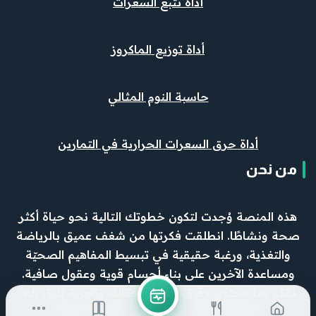
أداة تتبع السعرات
أداة توزيع الماكروز
حاسبة النوم المثالي
أداة حرق السعرات الحرارية في التمارين
من نحن
هذه المنصة وُجدت لتكون خطوتك التالية نحو حياة أكثر
صحة ونشاطًا. انطلقت فكرتها من شغف عميق بالرياضة
والتغذية، ورغبة حقيقية في تبسيط المفاهيم الصحيّة
ومساعدة الآخرين على بناء أجسام قوية وعقول صافية.
نقدّم هنا محتوى دقيق، وأدوات فعّالة، وتجربة تليق بك.