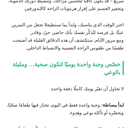
سريع – قد يكون كافيًا لتحسين مزاجك، وتنشيط دورتك الدموية،
وتحفيز الجسم على إفراز هرمونات الراحة كالإندورفين.
اختر الوقت الذي يناسبك، وابدأ بما تستطيعلا تجعل من التمرين
عبئًا، بل فرصة لتُذكّر نفسك بأنك حاضر، حيّ، وقادر.
ومع مرور الأيام، ستكتشف أن هذه الدقائق القليلة قد أصبحت
طقسًا من طقوس الراحة النفسية والانضباط الداخلي.
خصّص وجبة واحدة يوميًا لتكون صحية… ومليئة
بالوعي
لا تحاول أن تغيّر يومك كاملًا دفعة واحدة
ابدأ ببساطة:
وجبة واحدة فقط في اليوم، تختار فيها طعامًا صحّيًا،
وتحضّره أو تأكله بوعي وهدوء.