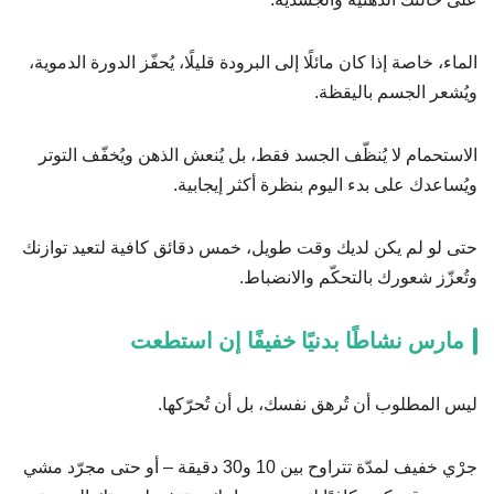
الماء، خاصة إذا كان مائلًا إلى البرودة قليلًا، يُحفّز الدورة الدموية،
ويُشعر الجسم باليقظة.
الاستحمام لا يُنظّف الجسد فقط، بل يُنعش الذهن ويُخفّف التوتر
ويُساعدك على بدء اليوم بنظرة أكثر إيجابية.
حتى لو لم يكن لديك وقت طويل، خمس دقائق كافية لتعيد توازنك
وتُعزّز شعورك بالتحكّم والانضباط.
مارس نشاطًا بدنيًا خفيفًا إن استطعت
ليس المطلوب أن تُرهق نفسك، بل أن تُحرّكها.
جرْي خفيف لمدّة تتراوح بين 10 و30 دقيقة – أو حتى مجرّد مشي