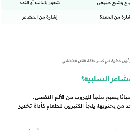
ياح وشبع طبيعي
شعور بالذنب أو الندم
ارة من المعدة
إشارة من المشاعر
لى أول خطوة في كسر حلقة الأكل العاطفي.
لمشاعر السلبية؟
يانًا يصبح ملجأ للهروب من
الألم النفسي.
د من يحتويها، يلجأ الكثيرون للطعام كأداة
تخدير