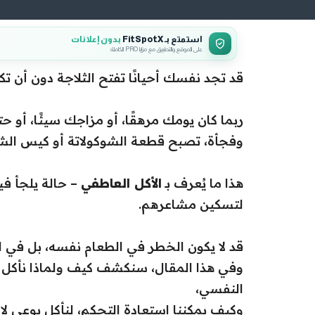
استمتع بـ FitSpotX
بدون إعلانات
على الموقع والتطبيق مع مزايا PRO الكاملة
قد تجد نفسك أحيانًا تفتح الثلاجة دون أن تكون
ربما كان يومك مرهقًا، أو مزاجك سيئًا، أو ح
وفجأة، تصبح قطعة الشوكولاتة أو كيس الش
هذا ما يُعرف بـ
الأكل العاطفي
– حالة يلجأ في
لتسكين مشاعرهم.
قد لا يكون الخطر في الطعام نفسه، بل في ا
وفي هذا المقال، سنكشف كيف ولماذا نأكل ب
النفسي،
وكيف يمكننا استعادة التحكم، لنأكل بوعي لا ب