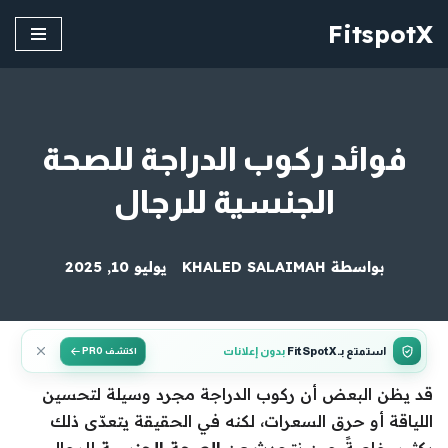
FitspotX
تخطى
إلى
المحتوى
فوائد ركوب الدراجة للصحة
الجنسية للرجال
بواسطة
KHALED SALAIMAH
يوليو 10, 2025
استمتع بـ FitSpotX
بدون إعلانات
اكتشف PRO
قد يظن البعض أن ركوب الدراجة مجرد وسيلة لتحسين
اللياقة أو حرق السعرات، لكنه في الحقيقة يتعدّى ذلك