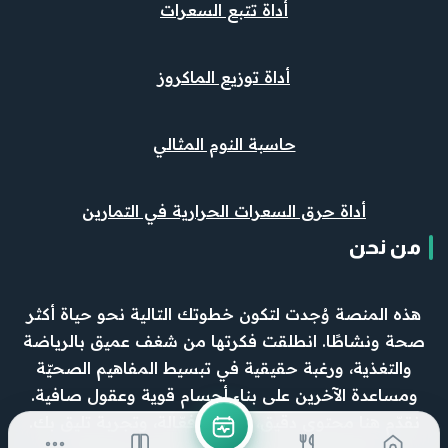
أداة تتبع السعرات
أداة توزيع الماكروز
حاسبة النوم المثالي
أداة حرق السعرات الحرارية في التمارين
من نحن
هذه المنصة وُجدت لتكون خطوتك التالية نحو حياة أكثر
صحة ونشاطًا. انطلقت فكرتها من شغف عميق بالرياضة
والتغذية، ورغبة حقيقية في تبسيط المفاهيم الصحيّة
ومساعدة الآخرين على بناء أجسام قوية وعقول صافية.
نقدّم هنا محتوى دقيق، وأدوات فعّالة، وتجربة تليق بك.