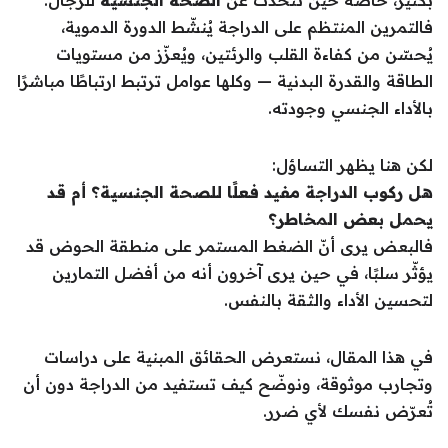
بكثير، خاصةً حين نتحدث عن
الصحة الجنسية
للرجال.
فالتمرين المنتظم على الدراجة يُنشّط الدورة الدموية،
يُحسّن من كفاءة القلب والرئتين، ويُعزّز من مستويات
الطاقة والقدرة البدنية — وكلها عوامل ترتبط ارتباطًا مباشرًا
بالأداء الجنسي وجودته.
لكن هنا يظهر التساؤل:
هل ركوب الدراجة مفيد فعلًا للصحة الجنسية؟ أم قد
يحمل بعض المخاطر؟
فالبعض يرى أنّ الضغط المستمر على منطقة الحوض قد
يؤثّر سلبًا، في حين يرى آخرون أنه من أفضل التمارين
لتحسين الأداء والثقة بالنفس.
في هذا المقال، نستعرض الحقائق المبنية على دراسات
وتجارب موثوقة، ونوضّح كيف تستفيد من الدراجة دون أن
تُعرّض نفسك لأي ضرر.