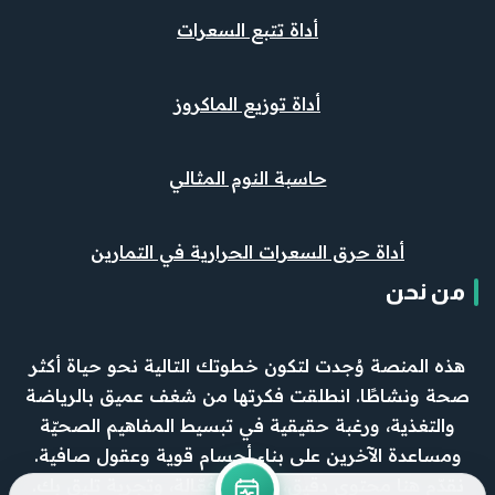
أداة تتبع السعرات
أداة توزيع الماكروز
حاسبة النوم المثالي
أداة حرق السعرات الحرارية في التمارين
من نحن
هذه المنصة وُجدت لتكون خطوتك التالية نحو حياة أكثر
صحة ونشاطًا. انطلقت فكرتها من شغف عميق بالرياضة
والتغذية، ورغبة حقيقية في تبسيط المفاهيم الصحيّة
ومساعدة الآخرين على بناء أجسام قوية وعقول صافية.
نقدّم هنا محتوى دقيق، وأدوات فعّالة، وتجربة تليق بك.