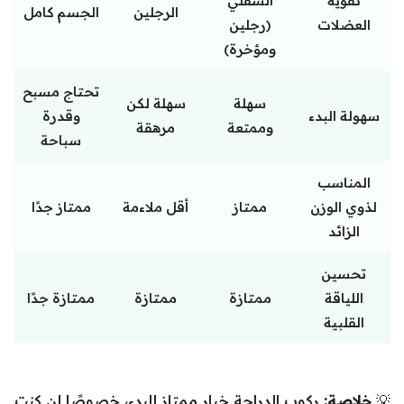
تقوية
السفلي
الرجلين
الجسم كامل
العضلات
(رجلين
ومؤخرة)
تحتاج مسبح
سهلة
سهلة لكن
سهولة البدء
وقدرة
وممتعة
مرهقة
سباحة
المناسب
لذوي الوزن
ممتاز
أقل ملاءمة
ممتاز جدًا
الزائد
تحسين
اللياقة
ممتازة
ممتازة
ممتازة جدًا
القلبية
💡
خلاصة:
ركوب الدراجة خيار ممتاز للبدء، خصوصًا إن كنت