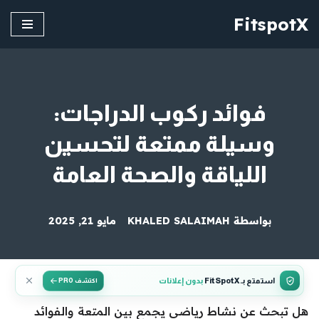
FitspotX
تخطى
إلى
المحتوى
فوائد ركوب الدراجات:
وسيلة ممتعة لتحسين
اللياقة والصحة العامة
بواسطة
KHALED SALAIMAH
مايو 21, 2025
استمتع بـ FitSpotX
بدون إعلانات
اكتشف PRO
هل تبحث عن نشاط رياضي يجمع بين المتعة والفوائد