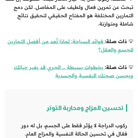
تبحث عن تمرين فعال ولطيف على المفاصل. لكن دمج
التمارين المختلفة هو المفتاح الحقيقي لتحقيق نتائج
شاملة ومتوازنة.
💡
ذات صلة:
فوائد السباحة: لماذا تُعد من أفضل التمارين
للجسم والعقل؟
💡
ذات صلة:
بخطوات بسيطة … الجري قد يغير حياتك
ويحسن صحتك النفسية والجسدية
تحسين المزاج ومحاربة التوتر
ركوب الدراجة لا يؤثر فقط على الجسم، بل له دور
فعّال في تحسين الحالة النفسية والمزاج العام.