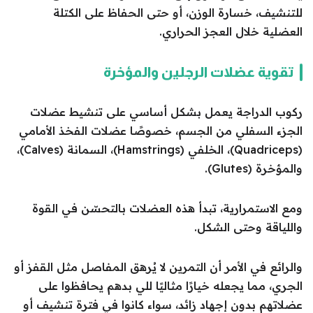
للتنشيف، خسارة الوزن، أو حتى الحفاظ على الكتلة
العضلية خلال العجز الحراري.
تقوية عضلات الرجلين والمؤخرة
ركوب الدراجة يعمل بشكل أساسي على تنشيط عضلات
الجزء السفلي من الجسم، خصوصًا عضلات الفخذ الأمامي
(Quadriceps)، الخلفي (Hamstrings)، السمانة (Calves)،
والمؤخرة (Glutes).
ومع الاستمرارية، تبدأ هذه العضلات بالتحسّن في القوة
واللياقة وحتى الشكل.
والرائع في الأمر أن التمرين لا يُرهق المفاصل مثل القفز أو
الجري، مما يجعله خيارًا مثاليًا للي بدهم يحافظوا على
عضلاتهم بدون إجهاد زائد، سواء كانوا في فترة تنشيف أو