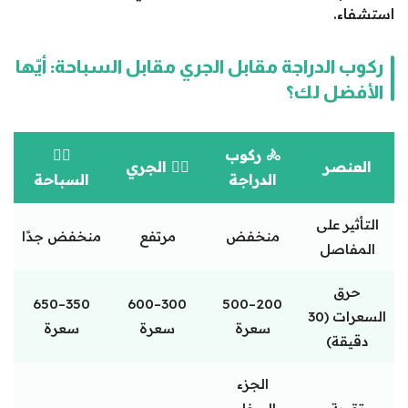
استشفاء.
ركوب الدراجة مقابل الجري مقابل السباحة: أيّها
الأفضل لك؟
🚴 ركوب
🏊‍♀️
العنصر
🏃‍♂️ الجري
الدراجة
السباحة
التأثير على
منخفض
مرتفع
منخفض جدًا
المفاصل
حرق
350–650
300–600
200–500
السعرات (30
سعرة
سعرة
سعرة
دقيقة)
الجزء