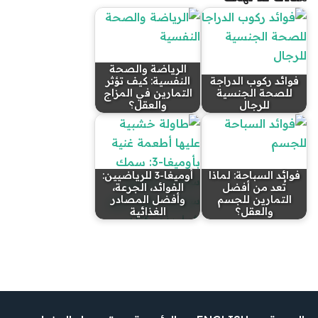
الرياضة والصحة
فوائد ركوب الدراجة
النفسية: كيف تؤثر
للصحة الجنسية
التمارين في المزاج
للرجال
والعقل؟
فوائد السباحة: لماذا
أوميغا-3 للرياضيين:
تُعد من أفضل
الفوائد، الجرعة،
التمارين للجسم
وأفضل المصادر
والعقل؟
الغذائية