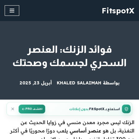
FitspotX
تخطى
إلى
المحتوى
فوائد الزنك: العنصر
السحري لجسمك وصحتك
بواسطة
KHALED SALAIMAH
أبريل 23, 2025
استمتع بـ FitSpotX
بدون إعلانات
اكتشف PRO
الزنك ليس مجرد معدن منسي في زوايا الحديث عن
التغذية، بل هو
عنصر أساسي
يلعب دورًا محوريًا في أكثر