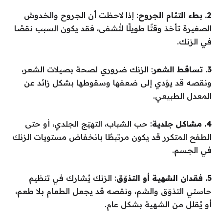
2. بطء التئام الجروح
: إذا لاحظت أن الجروح والخدوش
الصغيرة تأخذ وقتًا طويلًا لتُشفى، فقد يكون السبب نقصًا
في الزنك.
3. تساقط الشعر
: الزنك ضروري لصحة بصيلات الشعر،
ونقصه قد يؤدي إلى ضعفها وسقوطها بشكل زائد عن
المعدل الطبيعي.
4. مشاكل جلدية
: حب الشباب، التهيّج الجلدي، أو حتى
الطفح المتكرر قد يكون مرتبطًا بانخفاض مستويات الزنك
في الجسم.
5. فقدان الشهية أو التذوّق
: الزنك يُشارك في تنظيم
حاستي التذوّق والشم، ونقصه قد يجعل الطعام بلا طعم،
أو يُقلل من الشهية بشكل عام.