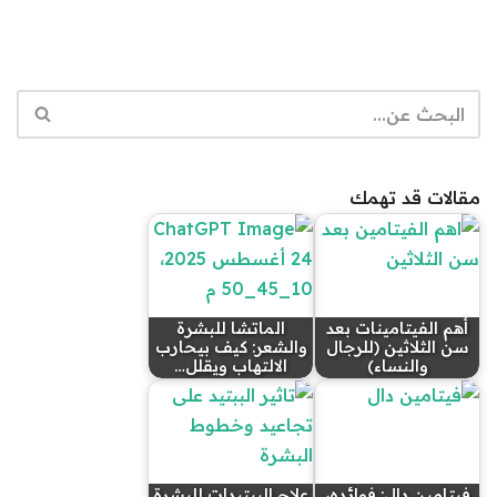
مقالات قد تهمك
أهم الفيتامينات بعد
الماتشا للبشرة
سن الثلاثين (للرجال
والشعر: كيف بيحارب
والنساء)
الالتهاب ويقلل…
فيتامين دال: فوائده،
علاج الببتيدات للبشرة