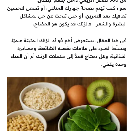
من 300 تفاعل إنزيمي داخل جسم الإنسان.
سواء كنت تهتم بصحة جهازك المناعي، أو تسعى لتحسين
تعافيك بعد التمرين، أو حتى تبحث عن حل لمشاكل
البشرة والشعر—فالزنك قد يكون هو المفتاح.
في هذا المقال، نستعرض أهم فوائد الزنك المثبتة علميًا،
ونسلّط الضوء على
علامات نقصه الشائعة
، ومصادره
الغذائية، وهل تحتاج فعلاً إلى مكملات الزنك أم أن الغذاء
وحده يكفي.