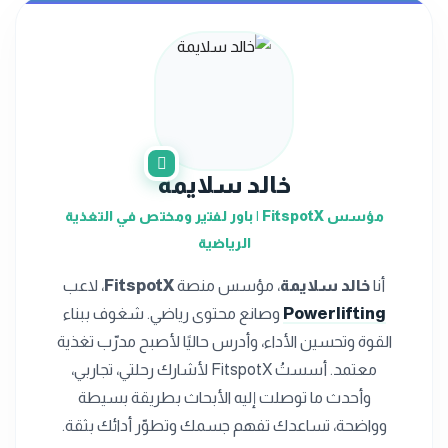
خالد سلايمة
مؤسس FitspotX | باور لفتير ومختص في التغذية
الرياضية
أنا
خالد سلايمة
، مؤسس منصة
FitspotX
، لاعب
Powerlifting
وصانع محتوى رياضي. شغوف ببناء
القوة وتحسين الأداء، وأدرس حاليًا لأصبح مدرّب تغذية
معتمد. أسستُ FitspotX لأشارك رحلتي، تجاربي،
وأحدث ما توصلت إليه الأبحاث بطريقة بسيطة
وواضحة، تساعدك تفهم جسمك وتطوّر أدائك بثقة.