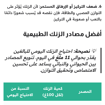
6. ضعف التركيز أو الإرهاق المستمر
: لأن الزنك يُؤثر على
التوازن العصبي والطاقة، فإن نقصه قد يُسبب شعورًا دائمًا
بالتعب أو صعوبة في التركيز.
أفضل مصادر الزنك الطبيعية
💡
نصيحة:
احتياج الزنك اليومي للبالغين
يقدّر بحوالي
11 ملغ
في اليوم. تنويع المصادر
بين الحيواني والنباتي يساعد على تحسين
الامتصاص وتحقيق التوازن.
كمية الزنك
النسبة من
المصدر
(لكل 100غ)
الاحتياج اليومي