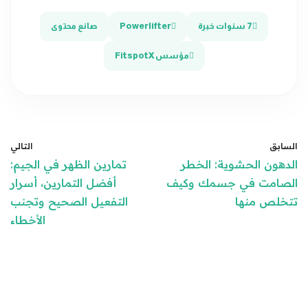
7 سنوات خبرة
Powerlifter
صانع محتوى
مؤسس FitspotX
السابق
التالي
الدهون الحشوية: الخطر
تمارين الظهر في الجيم:
الصامت في جسمك وكيف
أفضل التمارين، أسرار
تتخلص منها
التفعيل الصحيح وتجنب
الأخطاء