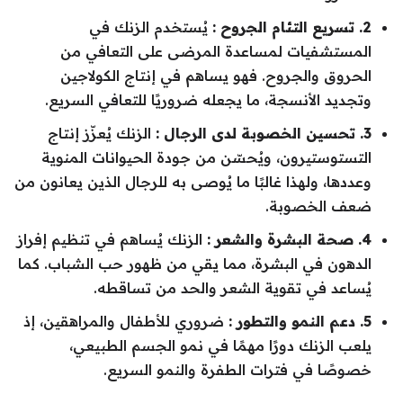
2. تسريع التئام الجروح :
يُستخدم الزنك في
المستشفيات لمساعدة المرضى على التعافي من
الحروق والجروح. فهو يساهم في إنتاج الكولاجين
وتجديد الأنسجة، ما يجعله ضروريًا للتعافي السريع.
3. تحسين الخصوبة لدى الرجال :
الزنك يُعزّز إنتاج
التستوستيرون، ويُحسّن من جودة الحيوانات المنوية
وعددها، ولهذا غالبًا ما يُوصى به للرجال الذين يعانون من
ضعف الخصوبة.
4. صحة البشرة والشعر :
الزنك يُساهم في تنظيم إفراز
الدهون في البشرة، مما يقي من ظهور حب الشباب. كما
يُساعد في تقوية الشعر والحد من تساقطه.
5. دعم النمو والتطور :
ضروري للأطفال والمراهقين، إذ
يلعب الزنك دورًا مهمًا في نمو الجسم الطبيعي،
خصوصًا في فترات الطفرة والنمو السريع.