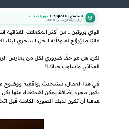
استمتع بـ FitSpotX
بدون إعلانات
على الموقع والتطبيق مع مزايا PRO الكاملة
الواي بروتين… من أكثر المكملات الغذائية انتش
غالبًا ما يُروَّج له وكأنه الحل السحري لبن
لكن، هل هو حقًا ضروري لكل من يمارس الريا
الغذائي وأسلوب حياتنا؟
في هذا المقال، سنتحدث بواقعية ووضوح عن م
يكون مجرد إضافة يمكن الاستغناء عنها بكل 
هدفنا أن تكون لديك الصورة الكاملة قبل اتخا