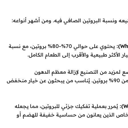
ه ونسبة البروتين الصافي فيه. ومن أشهر أنواعه:
يحتوي على حوالي 70%-80% بروتين، مع نسبة
ر الأكثر طبيعية والأقرب إلى الطعام الكامل.
 لمزيد من التصنيع لإزالة معظم الدهون
والكربوهيدرات، مما يجعله يحتوي على أكثر من 90% بروتين. يُناسب من يبحثون عن خيار منخفض
يُمرر بعملية تفكيك جزئي للبروتين، مما يجعله
شخاص الذين يعانون من حساسية خفيفة للهضم أو