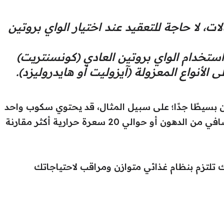
، لا حاجة للتعقيد عند اختيار الواي بروتين
ستخدام الواي بروتين العادي (كونسنتريت)
الأنواع المعزولة (آيزوليت أو هايدروليزد).
ون بسيطًا جدًا؛ على سبيل المثال، قد يحتوي سكوب واحد
من الواي بروتين العادي على غرام ونصف إضافي من الدهون أو حوالي 20 سعرة حرارية أكثر مقارنة
ك تلتزم بنظام غذائي متوازن ومراقب لاحتياجاتك