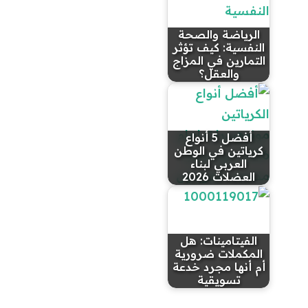
الرياضة والصحة
النفسية: كيف تؤثر
التمارين في المزاج
والعقل؟
أفضل 5 أنواع
كرياتين في الوطن
العربي لبناء
العضلات 2026
الفيتامينات: هل
المكملات ضرورية
أم أنها مجرد خدعة
تسويقية