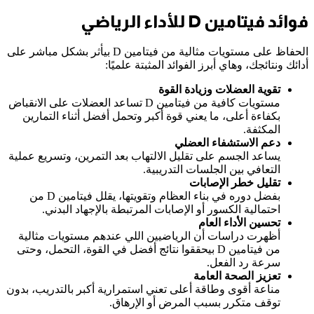
فوائد فيتامين D للأداء الرياضي
الحفاظ على مستويات مثالية من فيتامين D بيأثر بشكل مباشر على
أدائك ونتائجك، وهاي أبرز الفوائد المثبتة علميًا:
تقوية العضلات وزيادة القوة
مستويات كافية من فيتامين D تساعد العضلات على الانقباض
بكفاءة أعلى، ما يعني قوة أكبر وتحمل أفضل أثناء التمارين
المكثفة.
دعم الاستشفاء العضلي
يساعد الجسم على تقليل الالتهاب بعد التمرين، وتسريع عملية
التعافي بين الجلسات التدريبية.
تقليل خطر الإصابات
بفضل دوره في بناء العظام وتقويتها، يقلل فيتامين D من
احتمالية الكسور أو الإصابات المرتبطة بالإجهاد البدني.
تحسين الأداء العام
أظهرت دراسات أن الرياضيين اللي عندهم مستويات مثالية
من فيتامين D بيحققوا نتائج أفضل في القوة، التحمل، وحتى
سرعة رد الفعل.
تعزيز الصحة العامة
مناعة أقوى وطاقة أعلى تعني استمرارية أكبر بالتدريب، بدون
توقف متكرر بسبب المرض أو الإرهاق.