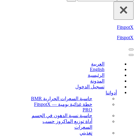
FitspotX
FitspotX
العربية
English
الرئيسية
المدونة
تسجيل الدخول
أدواتنا
حاسبة السعرات الحرارية BMR
خطة غذائية يومية — FitspotX
PRO
حاسبة نسبة الدهون في الجسم
أداة توزيع الماكروز حسب
السعرات
تغذيتي