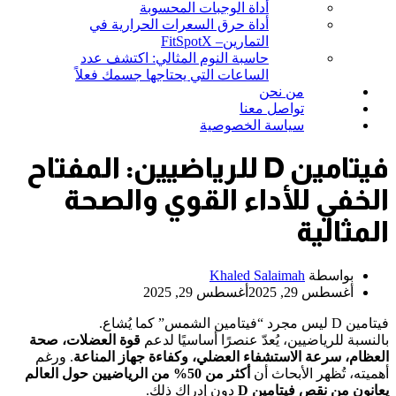
أداة الوجبات المحسوبة
أداة حرق السعرات الحرارية في
التمارين– FitSpotX
حاسبة النوم المثالي: اكتشف عدد
الساعات التي يحتاجها جسمك فعلاً
من نحن
تواصل معنا
سياسة الخصوصية
فيتامين D للرياضيين: المفتاح
الخفي للأداء القوي والصحة
المثالية
بواسطة
Khaled Salaimah
أغسطس 29, 2025
أغسطس 29, 2025
فيتامين D ليس مجرد “فيتامين الشمس” كما يُشاع.
بالنسبة للرياضيين، يُعدّ عنصرًا أساسيًا لدعم
قوة العضلات، صحة
العظام، سرعة الاستشفاء العضلي، وكفاءة جهاز المناعة
. ورغم
أهميته، تُظهر الأبحاث أن
أكثر من 50% من الرياضيين حول العالم
يعانون من نقص فيتامين D
دون إدراك ذلك.