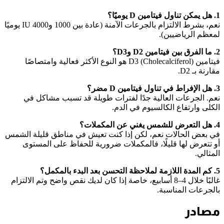
1. هل يمكن تناول فيتامين D يوميًا؟
نعم، بشرط الالتزام بالجرعات الآمنة (عادة بين 1000 و4000 IU يوميًا
لمعظم الرياضيين).
2. ما الفرق بين فيتامين D2 وD3؟
فيتامين D3 (Cholecalciferol) هو النوع الأكثر فعالية وامتصاصًا
مقارنة بـ D2.
3. هل الإفراط في تناول فيتامين D مضر؟
نعم. الجرعات العالية جدًا لفترات طويلة قد تسبب مشاكل في
الكلى وارتفاع الكالسيوم في الدم.
4. هل التعرض للشمس يغني عن المكملات؟
في بعض الحالات نعم، لكن إذا كنت تعيش في مناطق قليلة الشمس
أو تتعرض لها قليلًا، فالمكملات ضرورية للحفاظ على المستوى
المثالي.
5. كم المدة اللازمة لملاحظة التحسن بعد البدء بالمكمل؟
غالبًا خلال 4–8 أسابيع، خاصة إذا كان لديك نقص واضح وتم الالتزام
بالجرعات المناسبة.
مصادر