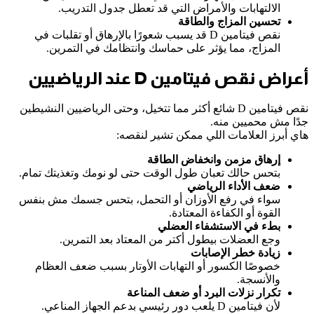
الالتهابات والأمراض التي قد تعطل جدول التدريب.
تحسين المزاج والطاقة
نقص فيتامين D قد يسبب شعورًا بالإرهاق أو تقلبات في
المزاج، مما يؤثر على حماسك وانتظامك في التمرين.
أعراض نقص فيتامين D عند الرياضيين
نقص فيتامين D شائع أكثر مما تتخيل، وحتى الرياضيين النشيطين
جدًا مش محميين منه.
هاي أبرز العلامات اللي ممكن تشير لنقصه:
إرهاق مزمن وانخفاض الطاقة
بتحس حالك تعبان طول الوقت حتى لو نومك وتغذيتك تمام.
ضعف الأداء الرياضي
سواء في رفع الأوزان أو التحمل، بتحس جسمك مش بنفس
القوة أو الكفاءة المعتادة.
بطء في الاستشفاء العضلي
وجع العضلات بيطول أكتر من المعتاد بعد التمرين.
زيادة خطر الإصابات
خصوصًا الكسور أو التهابات الأوتار بسبب ضعف العظام
والأنسجة.
تكرار نزلات البرد أو ضعف المناعة
لأن فيتامين D يلعب دور رئيسي بدعم الجهاز المناعي.