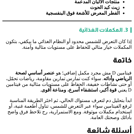
منتجات الألبان المدعمة
زيت كبد الحوت
الفطر المعرض للأشعة فوق البنفسجية
3. المكملات الغذائية
إذا كان التعرض للشمس محدود أو النظام الغذائي ما بيكفي، بتكون
المكملات خيار مثالي للحفاظ على مستويات مثالية وآمنة.
خاتمة
فيتامين D مش مجرد مكمل إضافي؛ هو
عنصر أساسي لصحة
الرياضي وأدائه
. سواء كنت تمارس تمارين مقاومة، رياضات تحمّل،
أو حتى نشاطات خفيفة، الحفاظ على مستويات مثالية من فيتامين
D يعني
قوة أكبر، استشفاء أسرع، ومناعة أقوى
.
ابدأ بتحليل دم لتعرف مستواك الحالي، ثم اختَر الطريقة المناسبة
لرفع الفيتامين سواء عبر التعرض للشمس، تناول أطعمة غنية، أو
استخدام مكملات موثوقة. ومع الاستمرارية، رح تلاحظ فرق واضح
بأدائك وصحتك العامة.
أسئلة شائعة