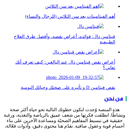
أهم الفيتامينات بعد سن الثلاثين (للرجال والنساء)
فيتامين دال: فوائده، أعراض نقصه، وأفضل طرق العلاج
الطبيعية
أعراض نقص فيتامين دال عند البالغين: كيف تعرف أنك
تعاني؟
نقص فيتامين D و تأثيره على صحتك وحياتك اليومية
من نحن
هذه المنصة وُجدت لتكون خطوتك التالية نحو حياة أكثر صحة
ونشاطًا. انطلقت فكرتها من شغف عميق بالرياضة والتغذية، ورغبة
حقيقية في تبسيط المفاهيم الصحيّة ومساعدة الآخرين على بناء
أجسام قوية وعقول صافية. نقدّم هنا محتوى دقيق، وأدوات فعّالة،