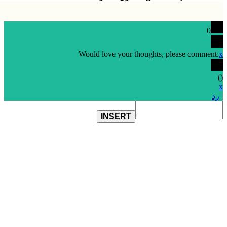
0
Would love your thoughts, please comment.
x
)
(
x
|
رد
INSERT