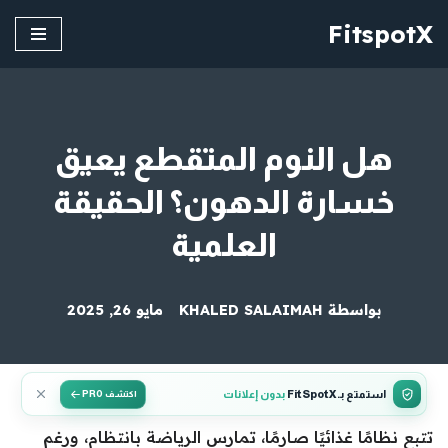
FitspotX
تخطى
إلى
المحتوى
هل النوم المتقطع يعيق
خسارة الدهون؟ الحقيقة
العلمية
بواسطة
KHALED SALAIMAH
مايو 26, 2025
استمتع بـ FitSpotX
بدون إعلانات
اكتشف PRO
تتبع نظامًا غذائيًا صارمًا، تمارس الرياضة بانتظام، ورغم