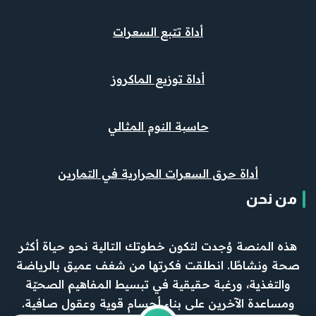
أداة تتبع السعرات
أداة توزيع الماكروز
حاسبة النوم المثالي
أداة حرق السعرات الحرارية في التمارين
من نحن
هذه المنصة وُجدت لتكون خطوتك التالية نحو حياة أكثر
صحة ونشاطًا. انطلقت فكرتها من شغف عميق بالرياضة
والتغذية، ورغبة حقيقية في تبسيط المفاهيم الصحيّة
ومساعدة الآخرين على بناء أجسام قوية وعقول صافية.