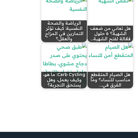
الرياضة والصحة
هل تعاني من ضعف
النفسية: كيف تؤثر
الشهية؟ 6 حلول
التمارين في المزاج
فعّالة لفتح الشهية…
والعقل؟
هل الصيام المتقطع
Carb Cycling: ما هو،
مناسب للنساء؟ وما
وكيف يعمل، وهل
الفرق في…
يستحق التجربة؟