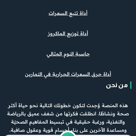
أداة تتبع السعرات
أداة توزيع الماكروز
حاسبة النوم المثالي
أداة حرق السعرات الحرارية في التمارين
من نحن
هذه المنصة وُجدت لتكون خطوتك التالية نحو حياة أكثر
صحة ونشاطًا. انطلقت فكرتها من شغف عميق بالرياضة
والتغذية، ورغبة حقيقية في تبسيط المفاهيم الصحيّة
ومساعدة الآخرين على بناء أجسام قوية وعقول صافية.