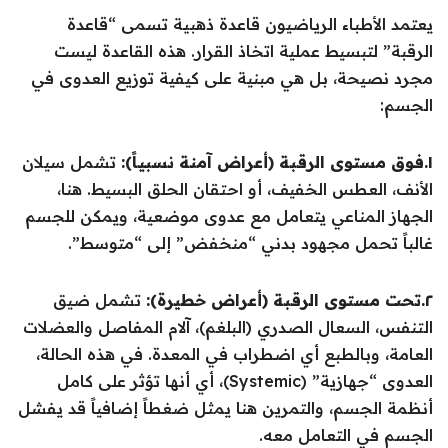
يعتمد الأطباء الرياضيون قاعدة ذهبية تسمى “قاعدة
الرقبة” لتبسيط عملية اتخاذ القرار. هذه القاعدة ليست
مجرد نصيحة، بل هي مبنية على كيفية توزيع العدوى في
الجسم:
١.فوق مستوى الرقبة (أعراض آمنة نسبياً):
تشمل سيلان
الأنف، العطس الخفيف، أو احتقان الحلق البسيط. هنا،
الجهاز المناعي يتعامل مع عدوى موضعية، ويمكن للجسم
غالباً تحمل مجهود بدني “منخفض” إلى “متوسط”.
٢.تحت مستوى الرقبة (أعراض خطيرة):
تشمل ضيق
التنفس، السعال الصدري (البلغم)، آلام المفاصل والعضلات
العامة، وبالطبع أي اضطراب في المعدة. في هذه الحالة،
العدوى “جهازية” (Systemic)، أي أنها تؤثر على كامل
أنظمة الجسم، والتمرين هنا يمثل ضغطاً إضافياً قد يفشل
الجسم في التعامل معه.