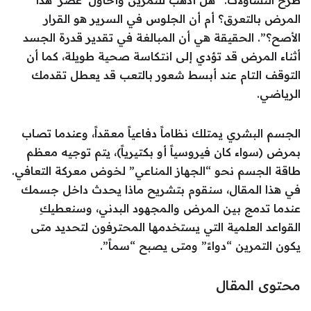
طرح التساؤلات: “هل أذهب للتمرين وأحاول ‘عصر’ هذا
المرض بالتعرق؟ أم أن الجلوس في السرير هو القرار
الأصح؟”. الحقيقة هي أن المبالغة في تقدير قدرة الجسد
أثناء المرض قد تؤدي إلى انتكاسة صحية طويلة، كما أن
التوقف التام عند أبسط شعور بالتعب قد يعطل تقدمك
الرياضي.
الجسم البشري يمتلك نظاماً دفاعياً معقداً، وعندما تصاب
بمرض (سواء كان فيروسياً أو بكتيرياً)، يتم توجيه معظم
طاقة الجسم نحو “الجهاز المناعي” لخوض معركة التعافي.
في هذا المقال، سنقوم بتشريح ماذا يحدث داخل جسمك
عندما تدمج بين المرض والمجهود البدني، وسنعطيكِ
القواعد العلمية التي يستخدمها المحترفون لتحديد متى
يكون التمرين “دواءً” ومتى يصبح “سماً”.
محتوى المقال