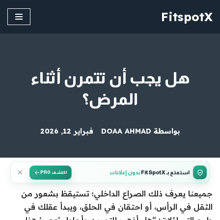
FitspotX
تخطى
إلى
المحتوى
هل يجب أن تتمرن أثناء
المرض؟
بواسطة
DOAA AHMAD
فبراير 12, 2026
استمتع بـ FitSpotX
بدون إعلانات
اكتشف PRO
جميعنا يعرف ذلك الصراع الداخلي؛ تستيقظ بشعور من
الثقل في الرأس، أو احتقان في الحلق، ويبدأ عقلك في