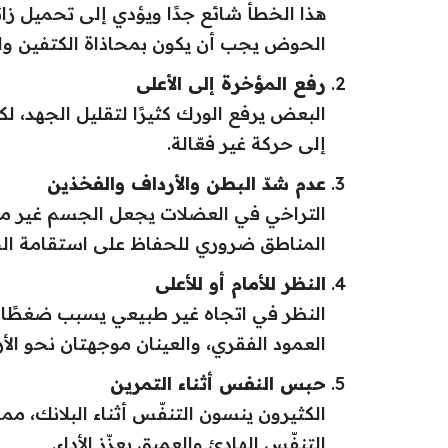
هذا الخطأ شائع جدًا ويؤدي إلى تحميل زائد
الحوض يجب أن يكون بمحاذاة الكتفين وال
رفع المؤخرة إلى الأعلى
البعض يرفع الورك كثيرًا لتقليل الجهد، ل
إلى حركة غير فعّالة.
عدم شدّ البطن والأرداف والفخذين
التراخي في العضلات يجعل الجسم غير مستق
المناطق ضروري للحفاظ على استقامة الج
النظر للأمام أو للأعلى
النظر في اتجاه غير طبيعي يسبب ضغطًا ع
العمود الفقري، والعينان موجهتان نحو الأ
حبس النفس أثناء التمرين
الكثيرون ينسون التنفّس أثناء البلانك، مم
التنفّس الهادئ والعميق يعزّز الأداء.