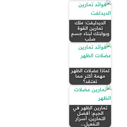
الديدليفت: ملك
تمارين القوة
وبوابتك لبناء جسم
صلب
لماذا عضلات الظهر
مهمة أكثر مما
تعتقد؟
تمارين الظهر في
الجيم: أفضل
التمارين، أسرار
التفعيل…