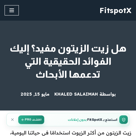
FitspotX
تخطى
إلى
المحتوى
هل زيت الزيتون مفيد؟ إليك
الفوائد الحقيقية التي
تدعمها الأبحاث
بواسطة
KHALED SALAIMAH
مايو 15, 2025
استمتع بـ FitSpotX
بدون إعلانات
اكتشف PRO
زيت الزيتون من أكثر الزيوت استخدامًا في حياتنا اليومية،