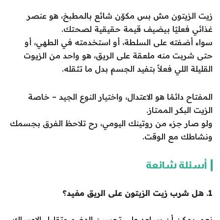
زيت الزيتون مش بس مكوّن شائع بالمطبخ، هو عنصر
غذائي فعليًا بيضيف قيمة حقيقية لصحتك.
سواء أضفته على السلطة، أو استخدمته في الطهي، أو
حتى شربت منه ملعقة على الريق، هو واحد من الزيوت
القليلة اللي فعلاً بتفيد الجسم بدل ما تثقله.
المفتاح دائمًا هو الاعتدال، واختيار النوع الجيد – خاصة
الزيت البكر الممتاز.
ولو صار جزء من روتينك اليومي، رح تلاحظ الفرق بجسمك
ونشاطك مع الوقت.
أسئلة شائعة
1. هل شرب زيت الزيتون على الريق مفيد؟
نعم، يمكن أن يساعد على تحسين الهضم وتقليل الإمساك،