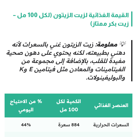
القيمة الغذائية لزيت الزيتون (لكل 100 مل –
زيت بكر ممتاز)
💡
معلومة:
زيت الزيتون غني بالسعرات لأنه
دهني بطبيعته، لكنه يحتوي على دهون صحية
مفيدة للقلب، بالإضافة إلى مجموعة من
الفيتامينات والمعادن مثل فيتامين E وK
والبوليفينولات.
الكمية لكل
% من الاحتياج
العنصر الغذائي
100 مل
اليومي
السعرات الحرارية
884 سعرة
44%