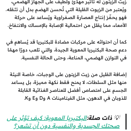
زيت الزيتون له تأثير مهدّئ ولطيف على الجهاز الهضمي،
ويُعتبر من الزيوت القليلة التي تُحسن الهضم بدل أن تثقله.
فهو يحفّز إنتاج العصارة الصفراوية ويُساعد على حركة
الأمعاء، مما يقلل من احتمالية الإصابة بالإمساك والانتفاخ.
كما أن احتوائه على مركبات مضادة للبكتيريا قد يُساهم في
دعم صحة البكتيريا المعوية الجيدة، والتي تلعب دورًا مهمًا
في التوازن الهضمي، المناعة، وحتى الحالة النفسية.
إضافة القليل من زيت الزيتون على الوجبات، خاصة النيئة
منها مثل السلطات، لا يمنح فقط نكهة مميزة، بل يساعد
الجسم على امتصاص أفضل للعناصر الغذائية القابلة
للذوبان في الدهون، مثل الفيتامينات A وD وE وK.
💡
ذات صلة:
البكتيريا المعوية: كيف تؤثر على
صحتك الجسدية والنفسية دون أن تشعر؟