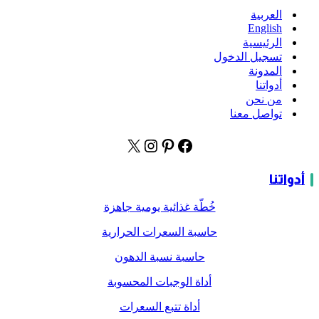
العربية
English
الرئيسية
تسجيل الدخول
المدونة
أدواتنا
من نحن
تواصل معنا
فيسبوك
بينتريست
إكس
إنستجرام
أدواتنا
خُطّة غذائية يومية جاهزة
حاسبة السعرات الحرارية
حاسبة نسبة الدهون
أداة الوجبات المحسوبة
أداة تتبع السعرات