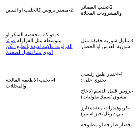
2-تجنب العصائر
2-مصدر بروتين كالحليب او البيض
والمشروبات المحلاة
3-فواكة منخفضة السكر او
3-تناول شوربة خفيفة مثل
متوسطة مثل الفراولة
فوائد
شوربة العدس او الخضار
الفراولة: فاكهة لذيذة بالطبع، لكن
أقوى مما تتخيل لصحتك
4-اختيار طبق رئيسي
يحتوي على :
4- تجنب الاطعمة المالحة
والمخللات
-بروتين قليل الدسم (دجاج
مشوي /سمك/بقوليات)
-كربوهيدرات معقدة (ارز
بني /برغل/خبز اسمر)
-خضار طازجة او مطبوخة