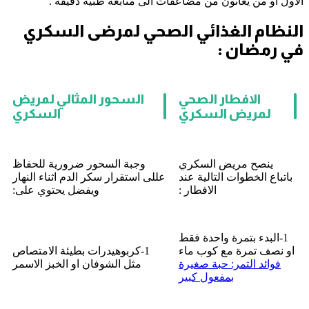
الاول او من يعانون من مضاعفات الى متابعة طبية دقيقة .
النظام الغذائي الصحي لمرضى السكري
في رمضان :
الافطار الصحي
السحور المثالي لمريض
لمريض السكري
السكري
ينصح مريض السكري
وجبة السحور ضرورية للحفاظ
باتباع الخطوات التالية عند
عللى استقرار سكر الدم اثناء النهار
الافطار :
ويفضل يحتوي على:
1-البدء بتمرة واحدة فقط
او نصف تمرة مع كوب ماء
1-كربوهيدرات بطيئة الامتصاص
فوائد التمر: حبة صغيرة
مثل الشوفان او الخبز الاسمر
بمفعول كبير