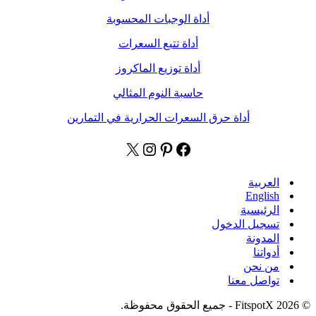
أداة الوجبات المحسوبة
أداة تتبع السعرات
أداة توزيع الماكروز
حاسبة النوم المثالي
أداة حرق السعرات الحرارية في التمارين
فيسبوك
بينتريست
إكس
إنستجرام
العربية
English
الرئيسية
تسجيل الدخول
المدونة
أدواتنا
من نحن
تواصل معنا
© 2026 FitspotX - جميع الحقوق محفوظة.