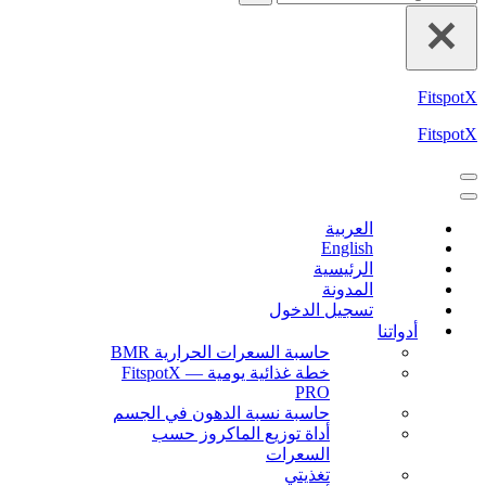
عن...
FitspotX
FitspotX
قائمة
قائمة
التنقل
التنقل
العربية
English
الرئيسية
المدونة
تسجيل الدخول
أدواتنا
حاسبة السعرات الحرارية BMR
خطة غذائية يومية — FitspotX
PRO
حاسبة نسبة الدهون في الجسم
أداة توزيع الماكروز حسب
السعرات
تغذيتي