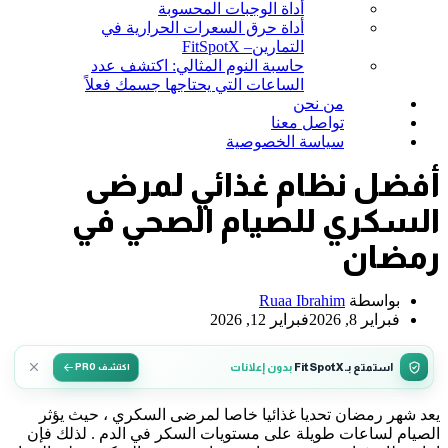
أداة الوجبات المحسوبة
أداة حرق السعرات الحرارية في
التمارين– FitSpotX
حاسبة النوم المثالي: اكتشف عدد
الساعات التي يحتاجها جسمك فعلاً
من نحن
تواصل معنا
سياسة الخصوصية
أفضل نظام غذائي لمرضى
السكري للصيام الصحي في
رمضان
بواسطة
Ruaa Ibrahim
فبراير 8, 2026
فبراير 12, 2026
استمتع بـ FitSpotX
بدون إعلانات
اكتشف PRO
يعد شهر رمضان تحديا غذائيا خاصا لمرضى السكري ، حيث يؤثر
الصيام لساعات طويلة على مستويات السكر في الدم . لذلك فإن