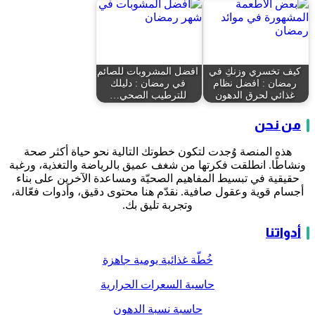
كيف تخسري وزنكِ في
افضل المشروبات للصائم
رمضان : افضل نظام
في رمضان : دليلك
غذائي لحرق الدهون
للترطيب الصحي…
من نحن
هذه المنصة وُجدت لتكون خطوتك التالية نحو حياة أكثر صحة
ونشاطًا. انطلقت فكرتها من شغف عميق بالرياضة والتغذية، ورغبة
حقيقية في تبسيط المفاهيم الصحيّة ومساعدة الآخرين على بناء
أجسام قوية وعقول صافية. نقدّم هنا محتوى دقيق، وأدوات فعّالة،
وتجربة تليق بك.
أدواتنا
خُطّة غذائية يومية جاهزة
حاسبة السعرات الحرارية
حاسبة نسبة الدهون