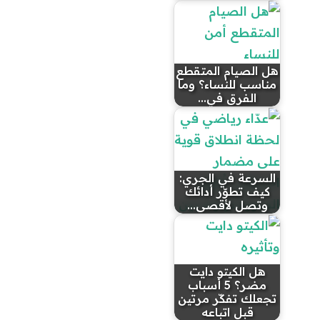
هل الصيام المتقطع
مناسب للنساء؟ وما
الفرق في…
السرعة في الجري:
كيف تطوّر أدائك
وتصل لأقصى…
هل الكيتو دايت
مضر؟ 5 أسباب
تجعلك تفكّر مرتين
قبل اتباعه