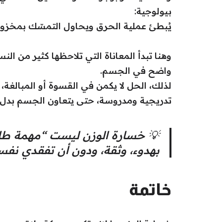
بيولوجية:
يُبطئ عملية الحرق ويحاول التمسّك بمخزون ا
وهنا تبدأ المعاناة التي تلاحظها كثير من الن
واضح في الجسم.
لذلك، الحل لا يكمن في القسوة أو المبالغة،
تدريجية ومدروسة، حتى يتعاون الجسم بدل أ
💡 خسارة الوزن ليست “مهمة طا
بهدوء، وثقة، ودون أن تفقدي نف
خاتمة