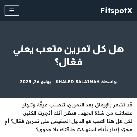
FitspotX
تخطى
إلى
المحتوى
هل كل تمرين متعب يعني
فعّال؟
بواسطة
KHALED SALAIMAH
يوليو 26, 2025
قد تشعر بالإرهاق بعد التمرين، تتصبّب عرقًا، وتنهار
عضلاتك من شدّة الجهد… فتظن أنك أنجزت الكثير.
لكن هل هذا التعب هو الدليل الحقيقي على تمرين فعّال؟ أم
مجرّد إنذار بأنك استهلكت طاقتك بلا جدوى؟