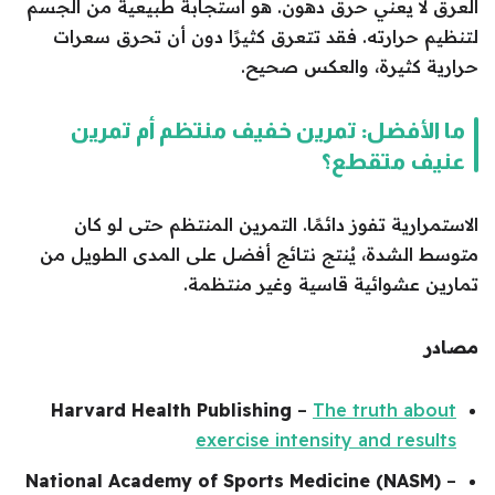
العرق لا يعني حرق دهون. هو استجابة طبيعية من الجسم
لتنظيم حرارته. فقد تتعرق كثيرًا دون أن تحرق سعرات
حرارية كثيرة، والعكس صحيح.
ما الأفضل: تمرين خفيف منتظم أم تمرين
عنيف متقطع؟
الاستمرارية تفوز دائمًا. التمرين المنتظم حتى لو كان
متوسط الشدة، يُنتج نتائج أفضل على المدى الطويل من
تمارين عشوائية قاسية وغير منتظمة.
مصادر
Harvard Health Publishing
–
The truth about
exercise intensity and results
National Academy of Sports Medicine (NASM)
–