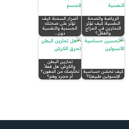
الرياضة والصحة
أضرار السمنة: كيف
النفسية: كيف تؤثر
تؤثر على صحتك
التمارين في المزاج
الجسدية والنفسية
والعقل؟
دون…
تمارين البطن
والكرش: هل فعلاً
كيف تحسّن حساسية
تخلّصك من الدهون؟
الإنسولين طبيعيًا؟
أم مجرد وهم؟