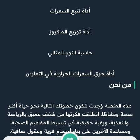
أداة تتبع السعرات
أداة توزيع الماكروز
حاسبة النوم المثالي
أداة حرق السعرات الحرارية في التمارين
من نحن
هذه المنصة وُجدت لتكون خطوتك التالية نحو حياة أكثر
صحة ونشاطًا. انطلقت فكرتها من شغف عميق بالرياضة
والتغذية، ورغبة حقيقية في تبسيط المفاهيم الصحيّة
ومساعدة الآخرين على بناء أجسام قوية وعقول صافية.
نقدّم هنا محتوى دقيق، وأدوات فعّالة، وتجربة تليق بك.