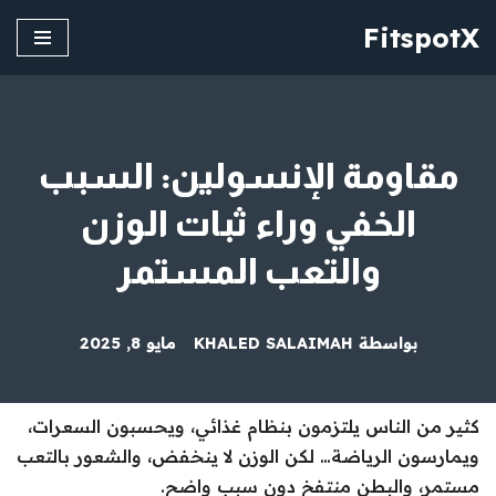
FitspotX
تخطى
إلى
المحتوى
مقاومة الإنسولين: السبب
الخفي وراء ثبات الوزن
والتعب المستمر
بواسطة
KHALED SALAIMAH
مايو 8, 2025
كثير من الناس يلتزمون بنظام غذائي، ويحسبون السعرات،
ويمارسون الرياضة… لكن الوزن لا ينخفض، والشعور بالتعب
مستمر، والبطن منتفخ دون سبب واضح.