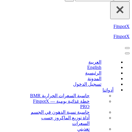
FitspotX
FitspotX
العربية
English
الرئيسية
المدونة
تسجيل الدخول
أدواتنا
حاسبة السعرات الحرارية BMR
خطة غذائية يومية — FitspotX
PRO
حاسبة نسبة الدهون في الجسم
أداة توزيع الماكروز حسب
السعرات
تغذيتي