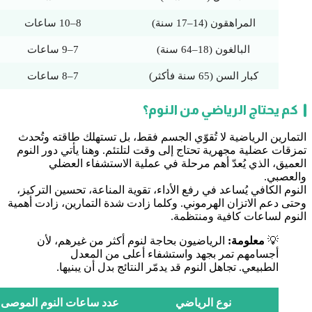
المراهقون (14–17 سنة)
8–10 ساعات
البالغون (18–64 سنة)
7–9 ساعات
كبار السن (65 سنة فأكثر)
7–8 ساعات
كم يحتاج الرياضي من النوم؟
التمارين الرياضية لا تُقوّي الجسم فقط، بل تستهلك طاقته وتُحدث
تمزقات عضلية مجهرية تحتاج إلى وقت لتلتئم. وهنا يأتي دور النوم
العميق، الذي يُعدّ أهم مرحلة في عملية الاستشفاء العضلي
والعصبي.
النوم الكافي يُساعد في رفع الأداء، تقوية المناعة، تحسين التركيز،
وحتى دعم الاتزان الهرموني. وكلما زادت شدة التمارين، زادت أهمية
النوم لساعات كافية ومنتظمة.
💡
معلومة:
الرياضيون بحاجة لنوم أكثر من غيرهم، لأن
أجسامهم تمر بجهد واستشفاء أعلى من المعدل
الطبيعي. تجاهل النوم قد يدمّر النتائج بدل أن يبنيها.
نوع الرياضي
عدد ساعات النوم الموصى ب