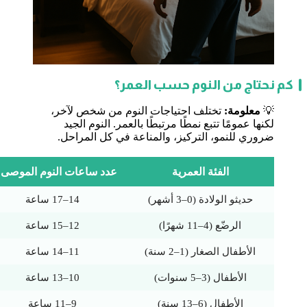
كم نحتاج من النوم حسب العمر؟
💡
معلومة:
تختلف احتياجات النوم من شخص لآخر،
لكنها عمومًا تتبع نمطًا مرتبطًا بالعمر. النوم الجيد
ضروري للنمو، التركيز، والمناعة في كل المراحل.
الفئة العمرية
عدد ساعات النوم الموصى ب
حديثو الولادة (0–3 أشهر)
14–17 ساعة
الرضّع (4–11 شهرًا)
12–15 ساعة
الأطفال الصغار (1–2 سنة)
11–14 ساعة
الأطفال (3–5 سنوات)
10–13 ساعة
الأطفال (6–13 سنة)
9–11 ساعة