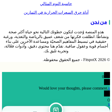
حاسبة النوم المثالي
أداة حرق السعرات الحرارية في التمارين
من نحن
هذه المنصة وُجدت لتكون خطوتك التالية نحو حياة أكثر صحة
ونشاطًا. انطلقت فكرتها من شغف عميق بالرياضة والتغذية، ورغبة
حقيقية في تبسيط المفاهيم الصحيّة ومساعدة الآخرين على بناء
أجسام قوية وعقول صافية. نقدّم هنا محتوى دقيق، وأدوات فعّالة،
وتجربة تليق بك.
© 2026 FitspotX - جميع الحقوق محفوظة.
0
Would love your thoughts, please comment.
x
)
(
x
|
رد