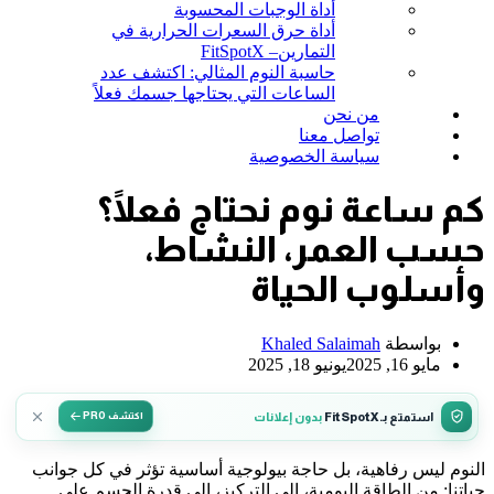
أداة الوجبات المحسوبة
أداة حرق السعرات الحرارية في
التمارين– FitSpotX
حاسبة النوم المثالي: اكتشف عدد
الساعات التي يحتاجها جسمك فعلاً
من نحن
تواصل معنا
سياسة الخصوصية
كم ساعة نوم نحتاج فعلًا؟
حسب العمر، النشاط،
وأسلوب الحياة
بواسطة
Khaled Salaimah
مايو 16, 2025
يونيو 18, 2025
استمتع بـ FitSpotX
بدون إعلانات
اكتشف PRO
النوم ليس رفاهية، بل حاجة بيولوجية أساسية تؤثر في كل جوانب
حياتنا: من الطاقة اليومية، إلى التركيز، إلى قدرة الجسم على