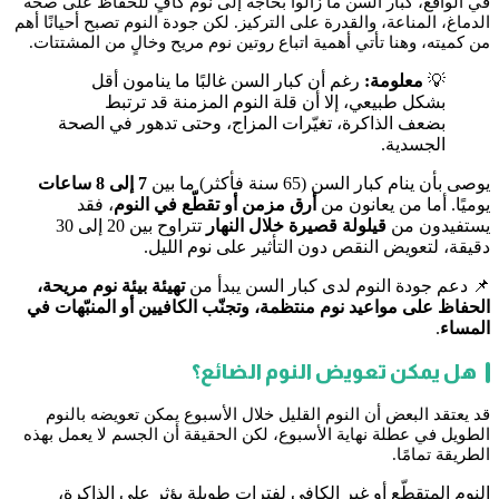
في الواقع، كبار السن ما زالوا بحاجة إلى نوم كافٍ للحفاظ على صحة
الدماغ، المناعة، والقدرة على التركيز. لكن جودة النوم تصبح أحيانًا أهم
من كميته، وهنا تأتي أهمية اتباع روتين نوم مريح وخالٍ من المشتتات.
💡
معلومة:
رغم أن كبار السن غالبًا ما ينامون أقل
بشكل طبيعي، إلا أن قلة النوم المزمنة قد ترتبط
بضعف الذاكرة، تغيّرات المزاج، وحتى تدهور في الصحة
الجسدية.
يوصى بأن ينام كبار السن (65 سنة فأكثر) ما بين
7 إلى 8 ساعات
يوميًا. أما من يعانون من
أرق مزمن أو تقطّع في النوم
، فقد
يستفيدون من
قيلولة قصيرة خلال النهار
تتراوح بين 20 إلى 30
دقيقة، لتعويض النقص دون التأثير على نوم الليل.
📌 دعم جودة النوم لدى كبار السن يبدأ من
تهيئة بيئة نوم مريحة،
الحفاظ على مواعيد نوم منتظمة، وتجنّب الكافيين أو المنبّهات في
المساء
.
هل يمكن تعويض النوم الضائع؟
قد يعتقد البعض أن النوم القليل خلال الأسبوع يمكن تعويضه بالنوم
الطويل في عطلة نهاية الأسبوع، لكن الحقيقة أن الجسم لا يعمل بهذه
الطريقة تمامًا.
النوم المتقطّع أو غير الكافي لفترات طويلة يؤثر على الذاكرة،