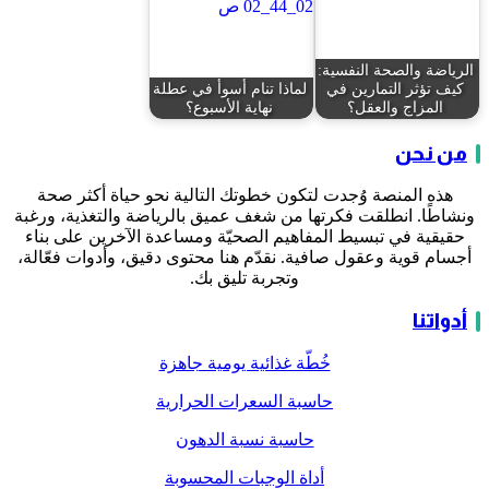
الرياضة والصحة النفسية:
كيف تؤثر التمارين في
لماذا تنام أسوأ في عطلة
المزاج والعقل؟
نهاية الأسبوع؟
من نحن
هذه المنصة وُجدت لتكون خطوتك التالية نحو حياة أكثر صحة
ونشاطًا. انطلقت فكرتها من شغف عميق بالرياضة والتغذية، ورغبة
حقيقية في تبسيط المفاهيم الصحيّة ومساعدة الآخرين على بناء
أجسام قوية وعقول صافية. نقدّم هنا محتوى دقيق، وأدوات فعّالة،
وتجربة تليق بك.
أدواتنا
خُطّة غذائية يومية جاهزة
حاسبة السعرات الحرارية
حاسبة نسبة الدهون
أداة الوجبات المحسوبة