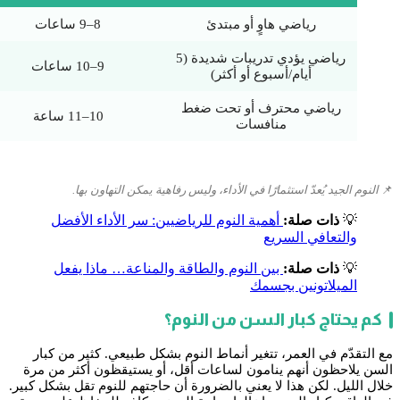
رياضي هاوٍ أو مبتدئ
8–9 ساعات
رياضي يؤدي تدريبات شديدة (5
9–10 ساعات
أيام/أسبوع أو أكثر)
رياضي محترف أو تحت ضغط
10–11 ساعة
منافسات
📌
النوم الجيد يُعدّ استثمارًا في الأداء، وليس رفاهية يمكن التهاون بها.
💡
ذات صلة:
أهمية النوم للرياضيين: سر الأداء الأفضل
والتعافي السريع
💡
ذات صلة:
بين النوم والطاقة والمناعة… ماذا يفعل
الميلاتونين بجسمك
كم يحتاج كبار السن من النوم؟
مع التقدّم في العمر، تتغير أنماط النوم بشكل طبيعي. كثير من كبار
السن يلاحظون أنهم ينامون لساعات أقل، أو يستيقظون أكثر من مرة
خلال الليل. لكن هذا لا يعني بالضرورة أن حاجتهم للنوم تقل بشكل كبير.