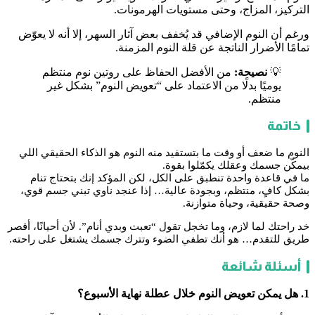
التركيز، المزاج، وحتى مستويات الهرمونات.
ورغم أن النوم الإضافي قد يُخفف بعض آثار السهر، إلا أنه لا يعوّض
تمامًا الأضرار الناتجة عن قلة النوم المزمنة.
💡
نصيحة:
من الأفضل الحفاظ على روتين نوم منتظم
يوميًا بدلًا من الاعتماد على “تعويض النوم” بشكل غير
منتظم.
خاتمة
النوم ما ضعف أو وقت ما بتستفيد منه النوم هو الذكاء الحقيقي اللي
بيمكّن جسمك وعقلك يكمّلوا بقوة.
ما في قاعدة واحدة تنطبق على الكل، لكن المؤكد إنك بتحتاج تنام
بشكل كافٍ، منتظم، وبجودة عالية… إذا عنجد ناوي تبني جسم قوي،
وصحة حقيقية، وحياة متوازنة.
خد راحتك لما لازم، وما تخجل تقول “تعبت وبدي أنام”. لأن أحيانًا، أقصر
طريق للتقدم… هو أنك تطفي الضوء وتترك جسمك يشتغل على راحته.
أسئلة شائعة
1. هل يمكن تعويض النوم خلال عطلة نهاية الأسبوع؟