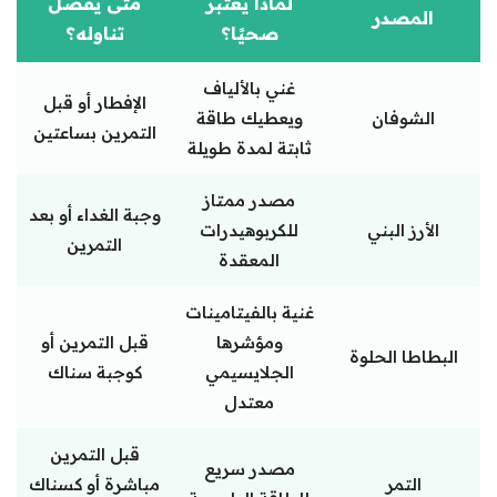
لماذا يُعتبر
متى يُفضّل
المصدر
صحيًا؟
تناوله؟
غني بالألياف
الإفطار أو قبل
الشوفان
ويعطيك طاقة
التمرين بساعتين
ثابتة لمدة طويلة
مصدر ممتاز
وجبة الغداء أو بعد
الأرز البني
للكربوهيدرات
التمرين
المعقدة
غنية بالفيتامينات
ومؤشرها
قبل التمرين أو
البطاطا الحلوة
الجلايسيمي
كوجبة سناك
معتدل
قبل التمرين
مصدر سريع
التمر
مباشرة أو كسناك