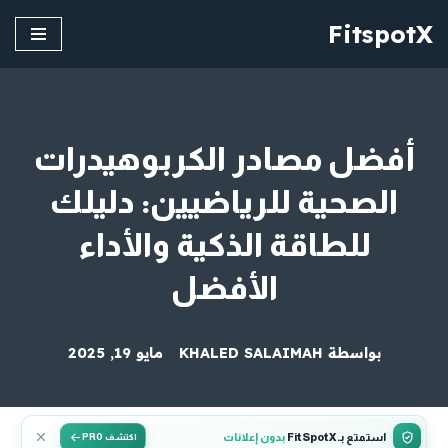
FitspotX
تخطى
إلى
المحتوى
أفضل مصادر الكربوهيدرات
الصحية للرياضيين: دليلك
للطاقة الذكية والأداء
الأفضل
بواسطة
KHALED SALAIMAH
مايو 19, 2025
استمتع بـ FitSpotX
بدون إعلانات
اكتشف PRO