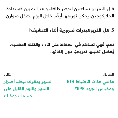
قبل التمرين بساعتين لتوفير طاقة، وبعد التمرين لاستعادة
الجلايكوجين. يمكن توزيعها أيضًا خلال اليوم بشكل متوازن.
5. هل الكربوهيدرات ضرورية أثناء التنشيف؟
نعم، فهي تساهم في الحفاظ على الأداء والكتلة العضلية.
يُفضل تقليلها تدريجيًا دون إلغائها.
السابق
التالي
ما هي عدّات الاحتياط RIR
السهر يدمّرك ببطء: أضرار
ومقياس الجهد RPE؟
السهر والنوم القليل على
جسمك وعقلك