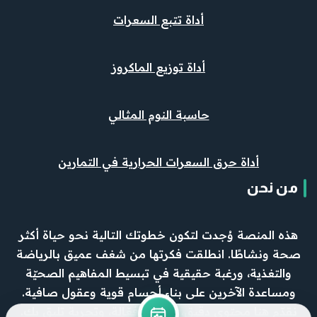
أداة تتبع السعرات
أداة توزيع الماكروز
حاسبة النوم المثالي
أداة حرق السعرات الحرارية في التمارين
من نحن
هذه المنصة وُجدت لتكون خطوتك التالية نحو حياة أكثر
صحة ونشاطًا. انطلقت فكرتها من شغف عميق بالرياضة
والتغذية، ورغبة حقيقية في تبسيط المفاهيم الصحيّة
ومساعدة الآخرين على بناء أجسام قوية وعقول صافية.
نقدّم هنا محتوى دقيق، وأدوات فعّالة، وتجربة تليق بك.