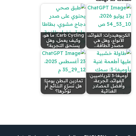
الكربوهيدرات: الفوائد،
Carb Cycling: ما هو،
الأنواع، وهل هي
وكيف يعمل، وهل
مصدر الطاقة…
يستحق التجربة؟
أوميغا-3 للرياضيين:
الفوائد، الجرعة،
تمارين البطن يوميًا:
وأفضل المصادر
هل تسرّع النتائج أم
الغذائية
تؤخرها؟