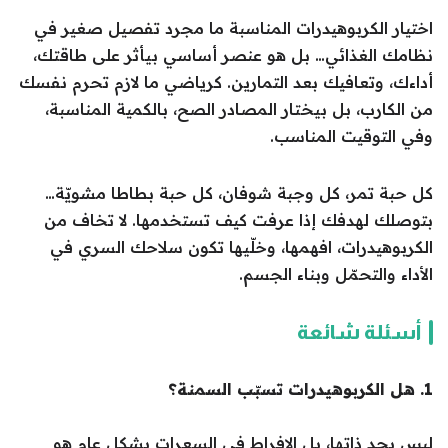
اختيار الكربوهيدرات المناسبة ما مجرد تفصيل صغير في
نظامك الغذائي… بل هو عنصر أساسي بيأثر على طاقتك،
أداءك، وتعافيك بعد التمارين. كرياضي ما لازم تحرم نفسك
من الكارب، بل بيختار المصادر الصح، بالكمية المناسبة،
وفي التوقيت المناسب.
كل حبة تمر، كل وجبة شوفان، كل حبة بطاطا مشويّة…
بتوصلك لهدفك إذا عرفت كيف تستخدمها. لا تخاف من
الكربوهيدرات، افهمها، وخلّيها تكون سلاحك السري في
الأداء والتحمّل وبناء الجسم.
أسئلة شائعة
1. هل الكربوهيدرات تسبّب السمنة؟
ليس بحد ذاتها، بل الإفراط في السعرات بشكل عام هو