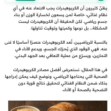
يظنّ كثيرون أن الكربوهيدرات يجب الابتعاد عنه في أي
نظام غذائي، خاصة لمن يسعون لخسارة الوزن أو بناء
جسم رياضي. لكن الحقيقة أن الكربوهيدرات ليست
المشكلة… بل نوعها وكميتها وتوقيت تناولها.
بالنسبة للرياضيين، تُعد الكربوهيدرات عنصرًا أساسيًا لا غنى
عنه. فهي الوقود الذي يُحرّك الجسم، ويدعم الأداء في
التمارين، ويسرّع من عملية التعافي بعد الجهد البدني.
في هذا المقال، نستعرض أفضل مصادر الكربوهيدرات
الصحية التي يحتاجها الرياضي، ونوضح كيف يمكن إدراجها
بذكاء ضمن النظام الغذائي لتحقيق نتائج قوية دون
التضحية بالصحة أو الأداء.