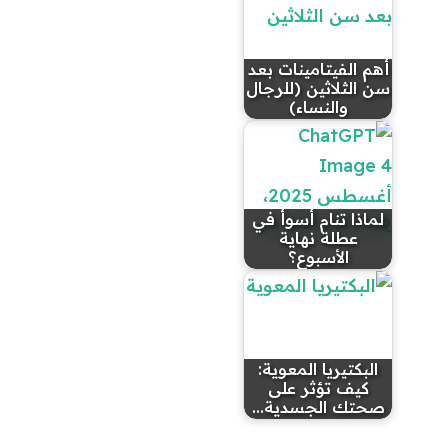
أهم الفيتامينات بعد
سن الثلاثين (للرجال
والنساء)
لماذا تنام أسوأ في
عطلة نهاية
الأسبوع؟
البكتيريا المعوية:
كيف تؤثر على
صحتك الجسدية…