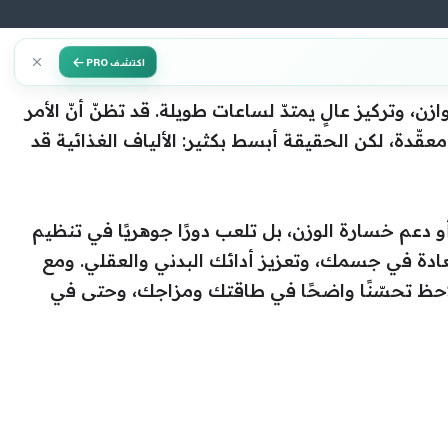
اكتشف PRO
ن، وتركيز عالٍ يمتدّ لساعات طويلة. قد تظنّ أنّ الأمر
عقّدة، لكن الحقيقة أبسط بكثير: الألياف الغذائية قد
دعم خسارة الوزن، بل تلعب دورًا جوهريًا في تنظيم
ادة في جسمك، وتعزيز أدائك البدني والعقلي. ومع
 تلاحظ تحسّنًا واضحًا في طاقتك ومزاجك، وحتى في