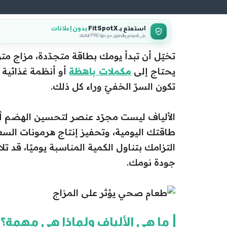
استمتع بـ FitSpotX
بدون إعلانات
على الموقع والتطبيق مع مزايا PRO الكاملة
تخيّل أن تبدأ يومك بطاقة متجدّدة، مزاج متواز
يحتاج إلى
مكملات باهظة
أو أنظمة غذائية م
تكون السرّ الخفيّ وراء كل ذلك.
الألياف ليست مجرّد عنصر لتحسين الهضم أو 
طاقتك اليومية، وتحفيز إنتاج هرمونات السع
التزامك بتناول الكمية المناسبة يوميًا، قد
جودة نومك.
ما هي الألياف ولماذا هي مهمة؟