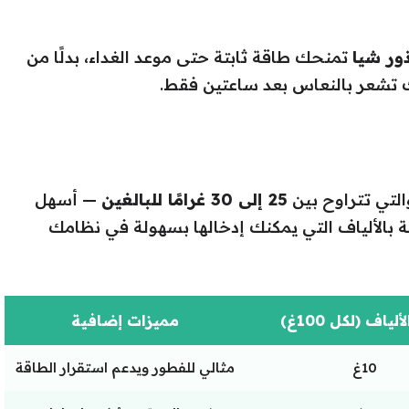
ور شيا
تمنحك طاقة ثابتة حتى موعد الغداء، بدلًا من
تشعر بالنعاس بعد ساعتين فقط.
التي تتراوح بين
25 إلى 30 غرامًا للبالغين
— أسهل
ة بالألياف التي يمكنك إدخالها بسهولة في نظامك
لياف (لكل 100غ)
مميزات إضافية
10غ
مثالي للفطور ويدعم استقرار الطاقة