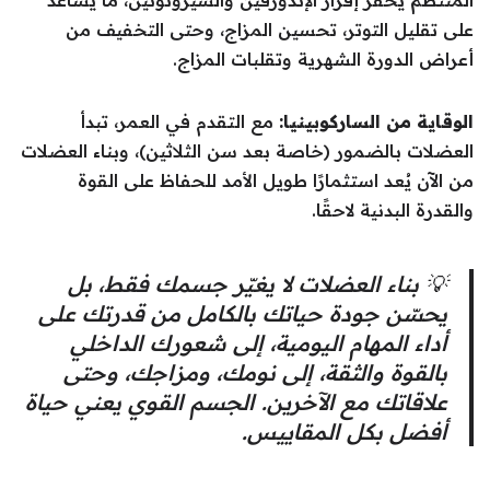
المنتظم يُحفّز إفراز الإندورفين والسيروتونين، ما يساعد
على تقليل التوتر، تحسين المزاج، وحتى التخفيف من
أعراض الدورة الشهرية وتقلبات المزاج.
الوقاية من الساركوبينيا:
مع التقدم في العمر، تبدأ
العضلات بالضمور (خاصة بعد سن الثلاثين)، وبناء العضلات
من الآن يُعد استثمارًا طويل الأمد للحفاظ على القوة
والقدرة البدنية لاحقًا.
💡 بناء العضلات لا يغيّر جسمك فقط، بل
يحسّن جودة حياتك بالكامل من قدرتك على
أداء المهام اليومية، إلى شعورك الداخلي
بالقوة والثقة، إلى نومك، ومزاجك، وحتى
علاقاتك مع الآخرين. الجسم القوي يعني حياة
أفضل بكل المقاييس.