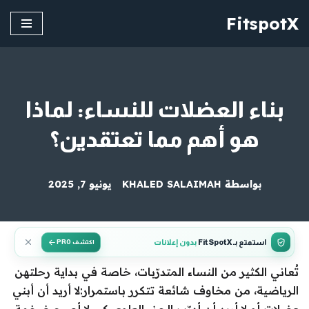
FitspotX
تخطى
إلى
المحتوى
بناء العضلات للنساء: لماذا
هو أهم مما تعتقدين؟
بواسطة
KHALED SALAIMAH
يونيو 7, 2025
استمتع بـ FitSpotX
بدون إعلانات
اكتشف PRO
تُعاني الكثير من النساء المتدرّبات، خاصة في بداية رحلتهن
الرياضية، من مخاوف شائعة تتكرر باستمرار:لا أريد أن أبني