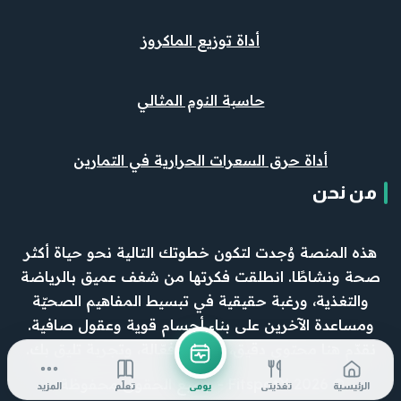
أداة توزيع الماكروز
حاسبة النوم المثالي
أداة حرق السعرات الحرارية في التمارين
من نحن
هذه المنصة وُجدت لتكون خطوتك التالية نحو حياة أكثر
صحة ونشاطًا. انطلقت فكرتها من شغف عميق بالرياضة
والتغذية، ورغبة حقيقية في تبسيط المفاهيم الصحيّة
ومساعدة الآخرين على بناء أجسام قوية وعقول صافية.
نقدّم هنا محتوى دقيق، وأدوات فعّالة، وتجربة تليق بك.
© 2026 FitspotX - جميع الحقوق محفوظة.
الرئيسية
تغذيتي
يومي
تعلّم
المزيد