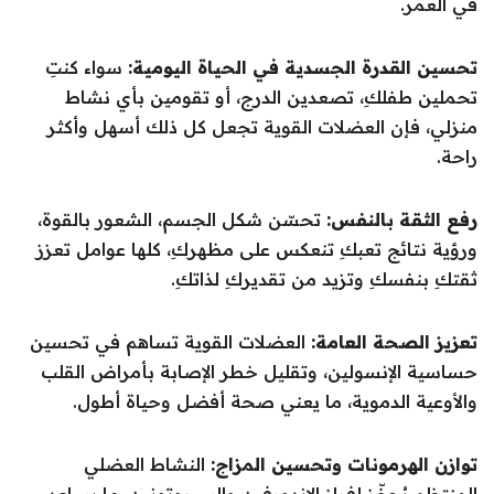
في العمر.
تحسين القدرة الجسدية في الحياة اليومية:
سواء كنتِ
تحملين طفلكِ، تصعدين الدرج، أو تقومين بأي نشاط
منزلي، فإن العضلات القوية تجعل كل ذلك أسهل وأكثر
راحة.
رفع الثقة بالنفس:
تحسّن شكل الجسم، الشعور بالقوة،
ورؤية نتائج تعبكِ تنعكس على مظهركِ، كلها عوامل تعزز
ثقتكِ بنفسكِ وتزيد من تقديركِ لذاتكِ.
تعزيز الصحة العامة:
العضلات القوية تساهم في تحسين
حساسية الإنسولين، وتقليل خطر الإصابة بأمراض القلب
والأوعية الدموية، ما يعني صحة أفضل وحياة أطول.
توازن الهرمونات وتحسين المزاج:
النشاط العضلي