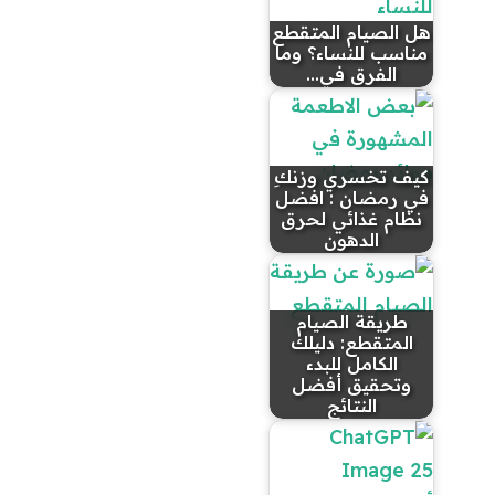
هل الصيام المتقطع
مناسب للنساء؟ وما
الفرق في…
كيف تخسري وزنكِ
في رمضان : افضل
نظام غذائي لحرق
الدهون
طريقة الصيام
المتقطع: دليلك
الكامل للبدء
وتحقيق أفضل
النتائج