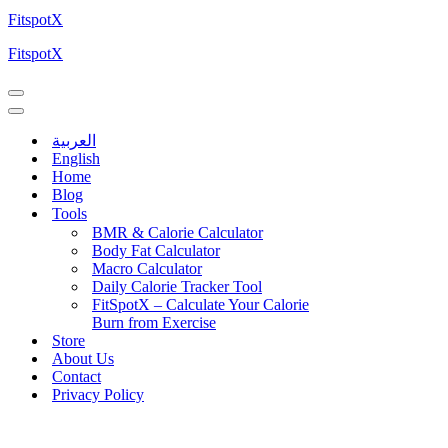
FitspotX
FitspotX
العربية
English
Home
Blog
Tools
BMR & Calorie Calculator
Body Fat Calculator
Macro Calculator
Daily Calorie Tracker Tool
FitSpotX – Calculate Your Calorie
Burn from Exercise
Store
About Us
Contact
Privacy Policy