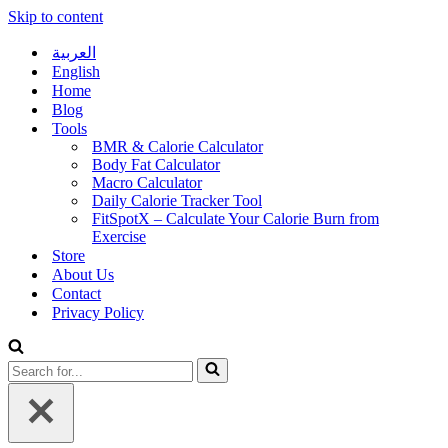
Skip to content
العربية
English
Home
Blog
Tools
BMR & Calorie Calculator
Body Fat Calculator
Macro Calculator
Daily Calorie Tracker Tool
FitSpotX – Calculate Your Calorie Burn from
Exercise
Store
About Us
Contact
Privacy Policy