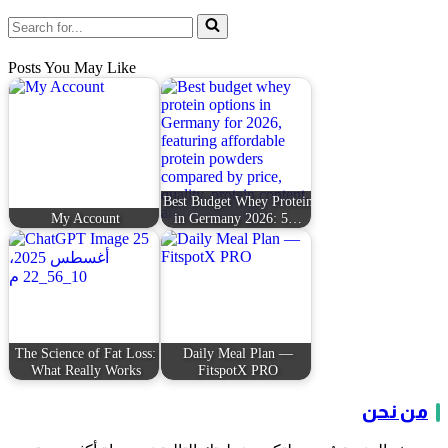
Posts You May Like
Best Budget Whey Protein
My Account
in Germany 2026: 5…
The Science of Fat Loss:
Daily Meal Plan —
What Really Works
FitspotX PRO
من نحن