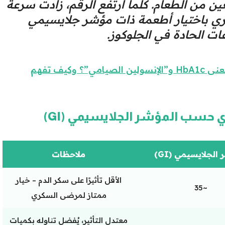
ين من الطعام. كلما ارتفع الرقم، زادت سرعة
ري باختيار أطعمة ذات مؤشر جلايسيمي
ت الحادة في الجلوكوز.
تحاليل السكر والإنسولين: ما معنى HbA1c و”الإنسولين الصيامي”؟ وكيف تفهم
 حسب المؤشر الجلايسيمي (GI)
الجلايسيمي (GI)
ملاحظات
الأقل تأثيرًا على سكر الدم – خيار
~35
ممتاز لمرضى السكري
معتدل التأثير، يُفضل تناوله بكميات