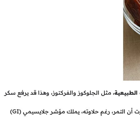
الطبيعية
، مثل الجلوكوز والفركتوز، وهذا قد يرفع سكر
لكن المثير للاهتمام أن بعض الدراسات أظهرت أن التمر، رغم حلاوته، يملك مؤشر جلايسيمي (GI)