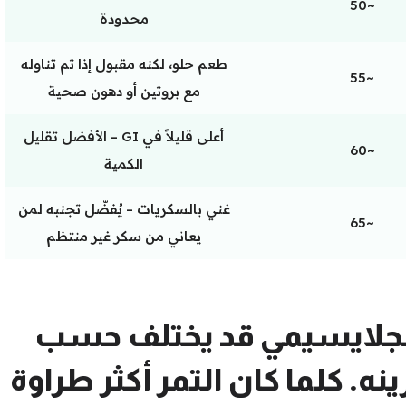
~50
محدودة
طعم حلو، لكنه مقبول إذا تم تناوله
~55
مع بروتين أو دهون صحية
أعلى قليلاً في GI – الأفضل تقليل
~60
الكمية
غني بالسكريات – يُفضّل تجنبه لمن
~65
يعاني من سكر غير منتظم
جلايسيمي قد يختلف حسب
ه. كلما كان التمر أكثر طراوة