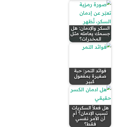
السكر والإدمان: هل
جسمك يعامله مثل
المخدرات؟
فوائد التمر: حبة
صغيرة بمفعول
كبير
هل فعلاً السكريات
تسبب الإدمان؟ أم
أن الأمر نفسي
فقط؟