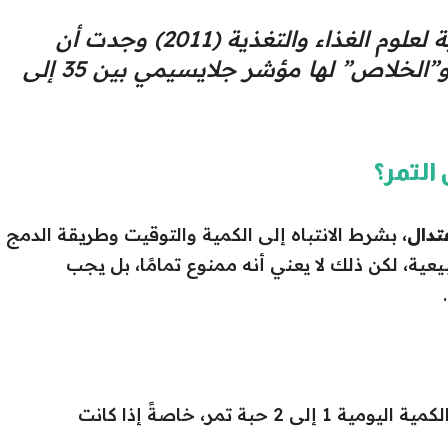
:دراسة منشورة في المجلة الدولية لعلوم الغذاء والتغذية (2011) وجدت أن
بعض أنواع التمر مثل “السكري” و”الخلاص” لها مؤشر جلايسيمي بين 35 إلى
لتمر؟
تدال
، بشرط الانتباه إلى الكمية والتوقيت وطريقة الدمج
عية، لكن ذلك لا يعني أنه ممنوع تمامًا، بل يجب
من الأفضل ألا تتجاوز الكمية اليومية 1 إلى 2 حبة تمر، خاصةً إذا كانت