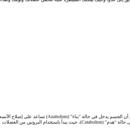
عندما تبذل مجهودًا بدنيًا، سواء في الجيم أو خلال حياة نشيطة، يُفترض أن الجسم يدخل في حالة “بناء” (Anabolism) تساعد على إصل
العضلية وتقويتها. لكن ارتفاع الكورتيزول لفترة طويلة يحوّل الجسم إلى حالة “هدم” (Catabolism)، حيث يبدأ باستخدام البروتين من العضلات