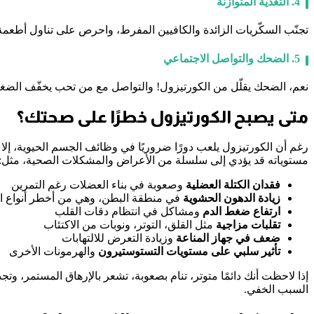
4. التغذية المتوازنة
تجنّب السكّريات الزائدة والكافيين المفرط، واحرص على تناول أطعمة غنية بالمغ
5. الضحك والتواصل الاجتماعي
نعم، الضحك يقلّل من الكورتيزول! والتواصل مع من تحب يخفّف الضغط
متى يصبح الكورتيزول خطرًا على صحتك؟
رغم أن الكورتيزول يلعب دورًا ضروريًا في وظائف الجسم الحيوية، إلا أ
مستوياته قد يؤدي إلى سلسلة من الأعراض والمشكلات الصحية، مثل:
فقدان الكتلة العضلية
وصعوبة في بناء العضلات رغم التمرين
زيادة الدهون الحشوية
في منطقة البطن، وهي من أخطر أنواع ا
ارتفاع ضغط الدم
ومشاكل في انتظام دقات القلب
تقلبات مزاجية
مثل القلق، التوتر، ونوبات من الاكتئاب
ضعف في جهاز المناعة
وزيادة التعرض للالتهابات
تأثير سلبي على مستويات التستوستيرون
والهرمونات الأخرى
إذا لاحظت أنك دائمًا متوتر، تنام بصعوبة، تشعر بالإرهاق المستمر، و
السبب الخفي.