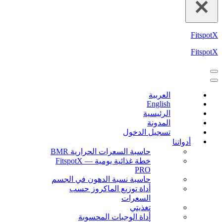
FitspotX
FitspotX
العربية
English
الرئيسية
المدونة
تسجيل الدخول
أدواتنا
حاسبة السعرات الحرارية BMR
خطة غذائية يومية — FitspotX
PRO
حاسبة نسبة الدهون في الجسم
أداة توزيع الماكروز حسب
السعرات
تغذيتي
أداة الوجبات المحسوبة