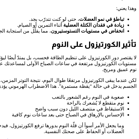
وهذا يعني:
تباطؤ في نمو العضلات
، حتى لو كنت تتدرّب بجد.
زيادة في فقدان الكتلة العضلية
أثناء التمرين أو الصيام.
انخفاض في مستويات التستوستيرون
، مما يقلّل من استجابة ال
تأثير الكورتيزول على النوم
لا يقتصر دور الكورتيزول على تنظيم الطاقة فحسب، بل يمتدّ أيضًا لي
مستويات الكورتيزول مرتفعة في ساعات الصباح الأولى لمساعدتك على 
نوم عميق ومريح.
لكن عندما يبقى الكورتيزول مرتفعًا طوال اليوم، نتيجة التوتر المزمن، أ
الجسم يدخل في حالة “يقظة مستمرة”. هذا الاضطراب الهرموني يؤدي
صعوبة في النوم رغم الشعور بالتعب
نوم متقطع لا يُشعرك بالراحة
الاستيقاظ في منتصف الليل دون سبب واضح
الإحساس بالإرهاق في الصباح حتى بعد ساعات نوم كافية
وما يجعل الأمر أسوأ أن قلّة النوم بدورها ترفع الكورتيزول، 
العضلات أو الحفاظ على صحتك النفسية.