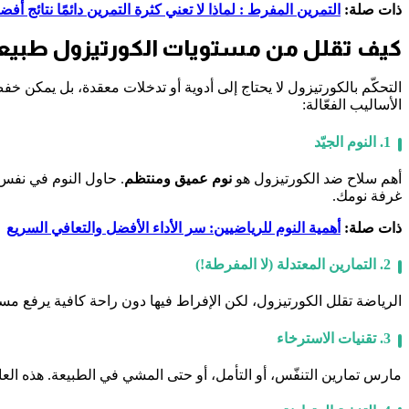
ذات صلة:
التمرين المفرط : لماذا لا تعني كثرة التمرين دائمًا نتائج أفض
كيف تقلل من مستويات الكورتيزول طبيعيً
التحكّم بالكورتيزول لا يحتاج إلى أدوية أو تدخلات معقدة، بل يمكن خفض
الأساليب الفعّالة:
1. النوم الجيّد
أهم سلاح ضد الكورتيزول هو
نوم عميق ومنتظم
. حاول النوم في نفس 
غرفة نومك.
ذات صلة:
أهمية النوم للرياضيين: سر الأداء الأفضل والتعافي السريع
2. التمارين المعتدلة (لا المفرطة!)
الرياضة تقلل الكورتيزول، لكن الإفراط فيها دون راحة كافية يرفع مست
3. تقنيات الاسترخاء
مارس تمارين التنفّس، أو التأمل، أو حتى المشي في الطبيعة. هذه الع