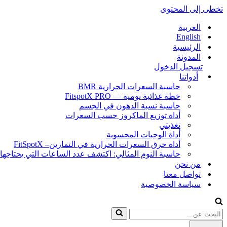
تخطى إلى المحتوى
العربية
English
الرئيسية
المدونة
تسجيل الدخول
أدواتنا
حاسبة السعرات الحرارية BMR
خطة غذائية يومية — FitspotX PRO
حاسبة نسبة الدهون في الجسم
أداة توزيع الماكروز حسب السعرات
تغذيتي
أداة الوجبات المحسوبة
أداة حرق السعرات الحرارية في التمارين– FitSpotX
حاسبة النوم المثالي: اكتشف عدد الساعات التي يحتاجها
من نحن
تواصل معنا
سياسة الخصوصية