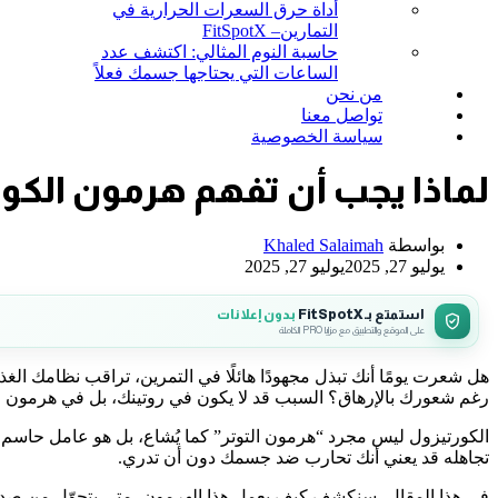
أداة حرق السعرات الحرارية في
التمارين– FitSpotX
حاسبة النوم المثالي: اكتشف عدد
الساعات التي يحتاجها جسمك فعلاً
من نحن
تواصل معنا
سياسة الخصوصية
لماذا يجب أن تفهم هرمون الكو
بواسطة
Khaled Salaimah
يوليو 27, 2025
يوليو 27, 2025
استمتع بـ FitSpotX
بدون إعلانات
على الموقع والتطبيق مع مزايا PRO الكاملة
هل شعرت يومًا أنك تبذل مجهودًا هائلًا في التمرين، تراقب نظامك الغذا
رغم شعورك بالإرهاق؟ السبب قد لا يكون في روتينك، بل في هرمون 
الكورتيزول ليس مجرد “هرمون التوتر” كما يُشاع، بل هو عامل حاسم ي
تجاهله قد يعني أنك تحارب ضد جسمك دون أن تدري.
في هذا المقال، سنكشف كيف يعمل هذا الهرمون، متى يتحوّل من صد