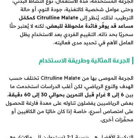
الجرعة المستخدمة، مدة الاستعمال، نوع النشاط البدني،
وحتى عوامل شخصية كالتغذية، جودة النوم، أو حالة
الترطيب. لذلك، يُنظر إلى
Citrulline Malate كمكمّل
مساعد قد يوفّر فائدة ملحوظة للبعض
، لكنه لا يُعتبر حلًا
سحريًا بحد ذاته. التقييم الفردي بعد الاستخدام يظل
العامل الأهم في تحديد مدى فعاليته.
الجرعة المثالية وطريقة الاستخدام
الجرعة الموصى بها من Citrulline Malate تختلف حسب
الهدف والنوع الرياضي، لكن أغلب الدراسات استخدمت ما
بين
6 إلى 8 غرام قبل التمرين بحوالي 30 إلى 60 دقيقة.
بعض الرياضيين يفضلون تناوله على معدة فارغة للحصول
على امتصاص أسرع، خاصة إذا كان خاليًا من الكافيين أو
محفّزات أخرى.
التركيبة الأفضل هي بنسبة 2:1 (سيترولين إلى مالات)، وهي