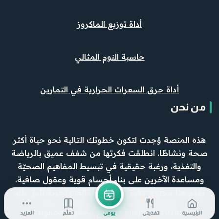
أداة توزيع الماكروز
حاسبة النوم المثالي
أداة حرق السعرات الحرارية في التمارين
من نحن
هذه المنصة وُجدت لتكون خطوتك التالية نحو حياة أكثر
صحة ونشاطًا. انطلقت فكرتها من شغف عميق بالرياضة
والتغذية، ورغبة حقيقية في تبسيط المفاهيم الصحيّة
ومساعدة الآخرين على بناء أجسام قوية وعقول صافية.
نقدّم هنا محتوى دقيق، وأدوات فعّالة، وتجربة تليق بك.
© 2026 FitspotX - جميع الحقوق محفوظة.
الرئيسية
تغذيتي
يومي
تعلّم
المزيد