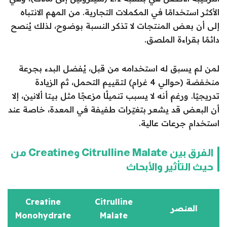
الأكثر استخدامًا في المكملات التجارية. من المهم الانتباه
إلى أن بعض المنتجات لا تذكر النسبة بوضوح، لذلك يُنصح
دائمًا بقراءة الملصق.
لمن لم يسبق له استخدامه من قبل، يُفضل البدء بجرعة
منخفضة (حوالي 4 غرام) لتقييم التحمل، ثم الزيادة
تدريجيًا. ورغم أنه لا يسبب تنميلًا مزعجًا مثل بيتا ألانين، إلا
أن البعض قد يشعر بتغيّرات طفيفة في المعدة، خاصة عند
استخدام جرعات عالية.
الفرق بين Citrulline Malate وCreatine من
حيث التأثير والأبحاث
Creatine
Citrulline
العنصر
Monohydrate
Malate