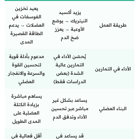
يعيد تخزين
يزيد أكسيد
الفوسفات في
النيتريك → يوسّع
طريقة العمل
العضلات → يدعم
الأوعية → يعزز
الطاقة القصيرة
ضخ الدم
المدى
يُحسّن الأداء في
مدعوم بأدلة قوية
التمارين عالية
لتحسين القوة
الأداء في التمارين
الشدة (بعض
والسرعة والانفجار
الدراسات فقط)
العضلي
يساهم مباشرة
يساعد بشكل غير
بزيادة الكتلة
البناء العضلي
مباشر عبر تحسين
العضلية على
الأداء وتدفق الدم
المدى الطويل
قد يساعد في
أقل فعالية في