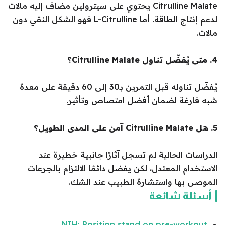
Citrulline Malate يحتوي على سيترولين مضاف إليه مالات
لدعم إنتاج الطاقة. أما L-Citrulline فهو الشكل النقي دون
مالات.
4. متى يُفضّل تناول Citrulline Malate؟
يُفضّل تناوله قبل التمرين بـ30 إلى 60 دقيقة على معدة
شبه فارغة لضمان أفضل امتصاص وتأثير.
5. هل Citrulline Malate آمن على المدى الطويل؟
الدراسات الحالية لم تسجل آثارًا جانبية خطيرة عند
الاستخدام المعتدل، لكن يفضل دائمًا الالتزام بالجرعات
الموصى بها واستشارة الطبيب عند الشك.
أسئلة شائعة
NIH: Position stand on pre-workout