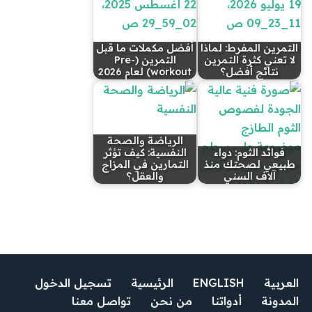
التمرين المفرط: لماذا
أفضل مكملات ما قبل
لا تعني كثرة التمرين
التمرين (Pre-
نتائج أفضل؟
workout) لعام 2026
الرياضة والصحة
فوائد الثوم: دواء
النفسية: كيف تؤثر
طبيعي لصحتك منذ
التمارين في المزاج
آلاف السني
والعقل؟
العربية
ENGLISH
الرئيسية
تسجيل الدخول
المدونة
أدواتنا
من نحن
تواصل معنا