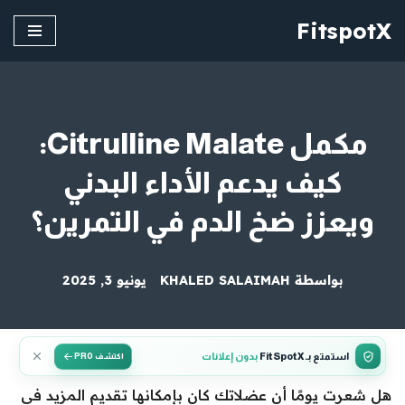
FitspotX
تخطى
إلى
المحتوى
مكمل Citrulline Malate:
كيف يدعم الأداء البدني
ويعزز ضخ الدم في التمرين؟
بواسطة
KHALED SALAIMAH
يونيو 3, 2025
استمتع بـ FitSpotX
بدون إعلانات
اكتشف PRO
هل شعرت يومًا أن عضلاتك كان بإمكانها تقديم المزيد في