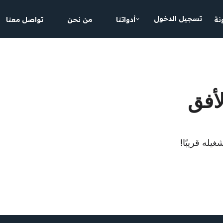
تسجيل الدخول
نة
أدواتنا
من نحن
تواصل معنا
لأفق
يله قريبًا!